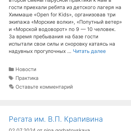
второй смены парусной практики к нам в
гости приехали ребята из детского лагеря на
Химмаше «Open for Kids», организовав три
экипажа «Морские волки», «Попутный ветер»
и «Морской водоворот» по 9 — 10 человек.
За время пребывания на базе гости
испытали свои силы и сноровку катаясь на
надувных прогулочных …
Читать далее
Рубрики
Новости
Метки
Практика
Оставьте комментарий
Регата им. В.П. Крапивина
02.07.2024
от
nina gorbatovskaya