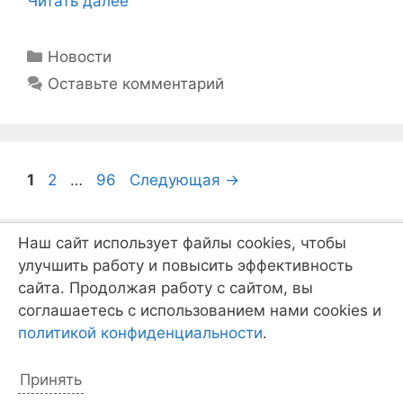
Читать далее
Рубрики
Новости
Оставьте комментарий
Навигация
Страница
Страница
Страница
1
2
…
96
Следующая
→
записи
Наш сайт использует файлы cookies, чтобы
улучшить работу и повысить эффективность
Записать ребёнка
сайта. Продолжая работу с сайтом, вы
соглашаетесь с использованием нами cookies и
политикой конфиденциальности
.
Принять