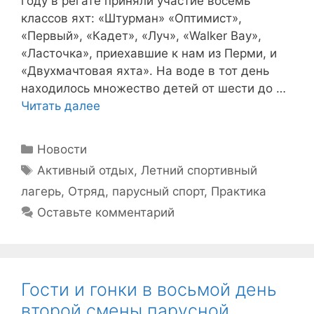
году в регате приняли участие восемь
классов яхт: «Штурман» «Оптимист»,
«Первый», «Кадет», «Луч», «Walker Bay»,
«Ласточка», приехавшие к нам из Перми, и
«Двухмачтовая яхта». На воде в тот день
находилось множество детей от шести до …
Читать далее
Рубрики
Новости
Метки
Активный отдых
,
Летний спортивный
лагерь
,
Отряд
,
парусный спорт
,
Практика
Оставьте комментарий
Гости и гонки в восьмой день
второй смены парусной