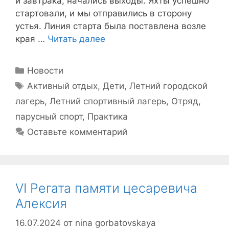
и завтрака, начались выходы. Яхты успешно
стартовали, и мы отправились в сторону
устья. Линия старта была поставлена возле
края …
Читать далее
Рубрики
Новости
Метки
Активный отдых
,
Дети
,
Летний городской
лагерь
,
Летний спортивный лагерь
,
Отряд
,
парусный спорт
,
Практика
Оставьте комментарий
VI Регата памяти цесаревича
Алексия
16.07.2024
от
nina gorbatovskaya