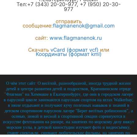
Тел:
+7 (343) 20-20-977
,
+7 (950) 20-30-
977
отправить
сообщение:
flagmanenok@gmail.com
сайт:
www.flagmanenok.ru
Скачать
vCard (формат vcf)
или
Координаты (формат kml)
О чём этот сайт: О весёлой, разнообразной, иногда трудной жизни
детей в центре развития детей и подростков, Крапивинском отряде
"Флагман" на Химмаше в Екатеринбурге, где они в городском лагере
в парусной школе занимаются парусным спортом на яхтах Walkerbay;
в июле отдыхают и получают кучу полезных навыков и знаний в
детском спортивном парусном лагере "Берег весёлых робинзонов", а
осенью, зимой и весной в спортивной секции соревнуются в
искусстве фехтования на рапире, на занятиях по морскому делу вяжут
морские узлы, в детской киностудии изучают фото и видеосъёмку,
ставят спектакли, снимают любительские фильмы, на занятиях по