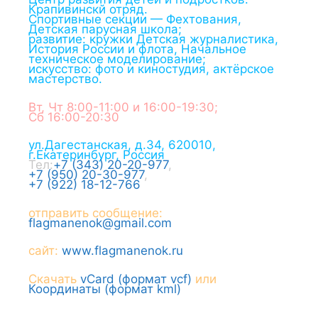
Крапивинскй отряд.
Спортивные секции — Фехтования,
Детская парусная школа;
развитие: кружки Детская журналистика,
История России и флота, Начальное
техническое моделирование;
искусство: фото и киностудия, актёрское
мастерство.
Вт, Чт 8:00-11:00 и 16:00-19:30;
Сб 16:00-20:30
ул.Дагестанская, д.34
,
620010
,
г.
Екатеринбург
,
Россия
Тел:
+7 (343) 20-20-977
,
+7 (950) 20-30-977
,
+7 (922) 18-12-766
отправить сообщение:
flagmanenok@gmail.com
сайт:
www.flagmanenok.ru
Скачать
vCard (формат vcf)
или
Координаты (формат kml)