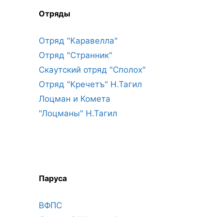
Отряды
Отряд "Каравелла"
Отряд "Странник"
Скаутский отряд "Сполох"
Отряд "Кречетъ" Н.Тагил
Лоцман и Комета
"Лоцманы" Н.Тагил
Паруса
ВФПС