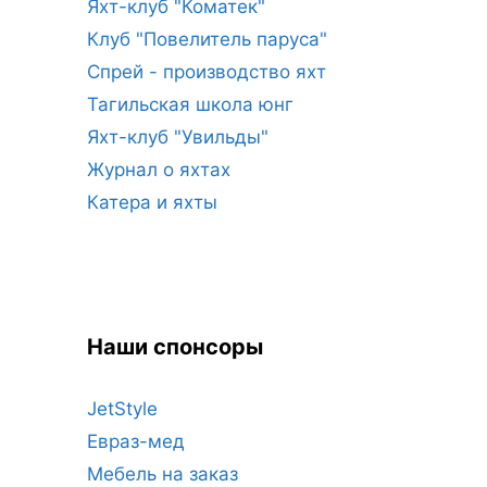
Яхт-клуб "Коматек"
Клуб "Повелитель паруса"
Спрей - производство яхт
Тагильская школа юнг
Яхт-клуб "Увильды"
Журнал о яхтах
Катера и яхты
Наши спонсоры
JetStyle
Евраз-мед
Мебель на заказ