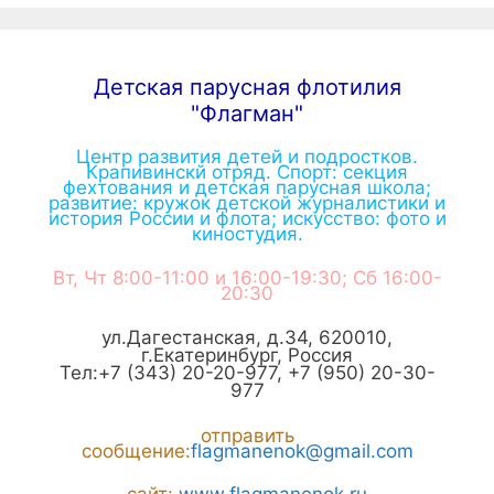
Детская парусная флотилия
"Флагман"
Центр развития детей и подростков.
Крапивинскй отряд. Спорт: секция
фехтования и детская парусная школа;
развитие: кружок детской журналистики и
история России и флота; искусство: фото и
киностудия.
Вт, Чт 8:00-11:00 и 16:00-19:30; Сб 16:00-
20:30
ул.Дагестанская, д.34
,
620010
,
г.
Екатеринбург
,
Россия
Тел:
+7 (343) 20-20-977
,
+7 (950) 20-30-
977
отправить
сообщение:
flagmanenok@gmail.com