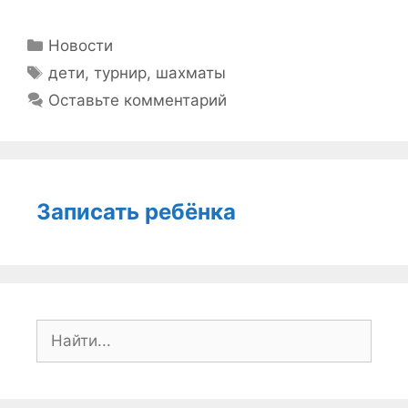
Рубрики
Новости
Метки
дети
,
турнир
,
шахматы
Оставьте комментарий
Записать ребёнка
Поиск: