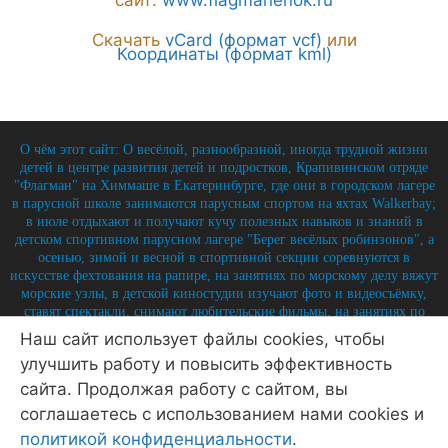
сайт:
www.flagmanenok.ru
Скачать
vCard (формат vcf)
или
Координаты (формат kml)
О чём этот сайт: О весёлой, разнообразной, иногда трудной жизни
детей в центре развития детей и подростков, Крапивинском отряде
"Флагман" на Химмаше в Екатеринбурге, где они в городском лагере
в парусной школе занимаются парусным спортом на яхтах Walkerbay;
в июле отдыхают и получают кучу полезных навыков и знаний в
детском спортивном парусном лагере "Берег весёлых робинзонов", а
осенью, зимой и весной в спортивной секции соревнуются в
искусстве фехтования на рапире, на занятиях по морскому делу вяжут
морские узлы, в детской киностудии изучают фото и видеосъёмку,
ставят спектакли, снимают любительские фильмы, на занятиях по
истории углубляют свои знания по историю России и флота, и
Наш сайт использует файлы cookies, чтобы
круглый год на занятиях по детской журналистике практикуются в
улучшить работу и повысить эффективность
написании заметок, репортажей, интервью, выпуская стен-газету и
выкладывая лучшие материалы на отрядный сайт.
сайта. Продолжая работу с сайтом, вы
соглашаетесь с использованием нами cookies и
© 2026 Крапивинский отряд Флагман - детский центр
Екатеринбург
• Создано в
GeneratePress
политикой конфиденциальности
.