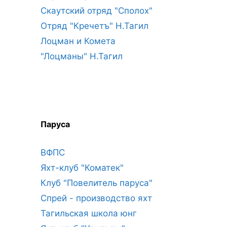
Скаутский отряд "Сполох"
Отряд "Кречетъ" Н.Тагил
Лоцман и Комета
"Лоцманы" Н.Тагил
Паруса
ВФПС
Яхт-клуб "Коматек"
Клуб "Повелитель паруса"
Спрей - производство яхт
Тагильская школа юнг