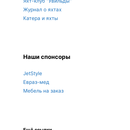
Яхт-клуб "Увильды"
Журнал о яхтах
Катера и яхты
Наши спонсоры
JetStyle
Евраз-мед
Мебель на заказ
Ещё ссылки