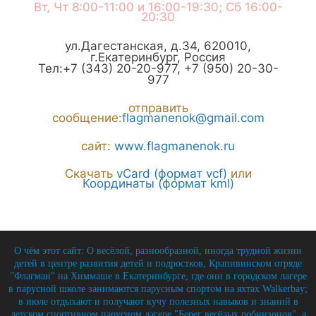
Вт, Чт 8:00-11:00 и 16:00-19:30; Сб 16:00-
20:30
ул.Дагестанская, д.34
,
620010
,
г.
Екатеринбург
,
Россия
Тел:
+7 (343) 20-20-977
,
+7 (950) 20-30-
977
отправить
сообщение:
flagmanenok@gmail.com
сайт:
www.flagmanenok.ru
Скачать
vCard (формат vcf)
или
Координаты (формат kml)
О чём этот сайт: О весёлой, разнообразной, иногда трудной жизни
детей в центре развития детей и подростков, Крапивинском отряде
"Флагман" на Химмаше в Екатеринбурге, где они в городском лагере
в парусной школе занимаются парусным спортом на яхтах Walkerbay;
в июле отдыхают и получают кучу полезных навыков и знаний в
детском спортивном парусном лагере "Берег весёлых робинзонов", а