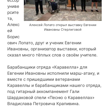
ессор
униве
рсите
та,
Алекс
Алексей Лопато открыл выставку Евгении
Ивановны Стерлиговой
ей
Борис
ович Лопато, друг и ученик Евгении
Ивановны, организатор выставки, который
сказал много тёплых слов о своём учителе.
Барабанщики отряда «Каравелла» для
Евгении Ивановны исполнили марш-атаку, и
вместе с пришедшими ветеранами
Каравеллы и барабанщиками нашего отряда,
под гитарный аккомпанемент Гали
Шардаковой спели «Песню о Каравеллах»
Владислава Петровича Крапивина.