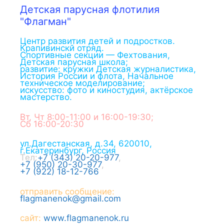
Детская парусная флотилия
"Флагман"
Центр развития детей и подростков.
Крапивинскй отряд.
Спортивные секции — Фехтования,
Детская парусная школа;
развитие: кружки Детская журналистика,
История России и флота, Начальное
техническое моделирование;
искусство: фото и киностудия, актёрское
мастерство.
Вт, Чт 8:00-11:00 и 16:00-19:30;
Сб 16:00-20:30
ул.Дагестанская, д.34
,
620010
,
г.
Екатеринбург
,
Россия
Тел:
+7 (343) 20-20-977
,
+7 (950) 20-30-977
,
+7 (922) 18-12-766
отправить сообщение:
flagmanenok@gmail.com
сайт:
www.flagmanenok.ru