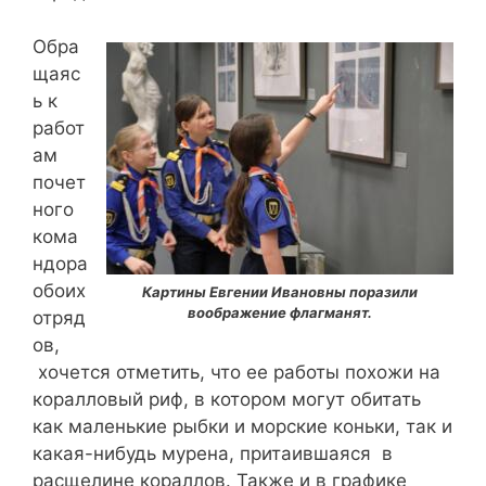
Обра
щаяс
ь к
работ
ам
почет
ного
кома
ндора
обоих
Картины Евгении Ивановны поразили
воображение флагманят.
отряд
ов,
хочется отметить, что ее работы похожи на
коралловый риф, в котором могут обитать
как маленькие рыбки и морские коньки, так и
какая-нибудь мурена, притаившаяся в
расщелине кораллов. Также и в графике