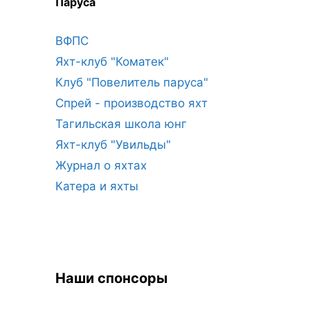
Паруса
ВФПС
Яхт-клуб "Коматек"
Клуб "Повелитель паруса"
Спрей - производство яхт
Тагильская школа юнг
Яхт-клуб "Увильды"
Журнал о яхтах
Катера и яхты
Наши спонсоры