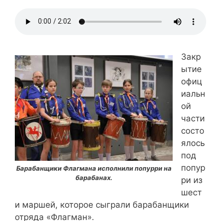
Закр
ытие
офиц
иальн
ой
части
состо
ялось
под
попур
Барабанщики Флагмана исполнили попурри на
барабанах.
ри из
шест
и маршей, которое сыграли барабанщики
отряда «Флагман».