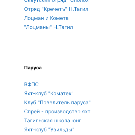
Отряд "Кречетъ" Н.Тагил
Лоцман и Комета
"Лоцманы" Н.Тагил
Паруса
ВФПС
Яхт-клуб "Коматек"
Клуб "Повелитель паруса"
Спрей - производство яхт
Тагильская школа юнг
Яхт-клуб "Увильды"