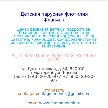
Детская парусная флотилия
"Флагман"
Центр развития детей и подростков.
Крапивинскй отряд. Спорт: секция
фехтования и детская парусная школа;
развитие: кружок детской журналистики и
история России и флота; искусство: фото и
киностудия.
Вт, Чт 8:00-11:00 и 16:00-19:30; Сб 16:00-
20:30
ул.Дагестанская, д.34
,
620010
,
г.
Екатеринбург
,
Россия
Тел:
+7 (343) 20-20-977
,
+7 (950) 20-30-
977
отправить
сообщение:
flagmanenok@gmail.com
сайт:
www.flagmanenok.ru