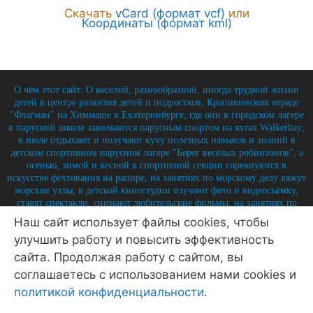
Скачать
vCard (формат vcf)
или
Координаты (формат kml)
О чём этот сайт: О весёлой, разнообразной, иногда трудной жизни
детей в центре развития детей и подростков, Крапивинском отряде
"Флагман" на Химмаше в Екатеринбурге, где они в городском лагере
в парусной школе занимаются парусным спортом на яхтах Walkerbay;
в июле отдыхают и получают кучу полезных навыков и знаний в
детском спортивном парусном лагере "Берег весёлых робинзонов", а
осенью, зимой и весной в спортивной секции соревнуются в
искусстве фехтования на рапире, на занятиях по морскому делу вяжут
морские узлы, в детской киностудии изучают фото и видеосъёмку,
ставят спектакли, снимают любительские фильмы, на занятиях по
истории углубляют свои знания по историю России и флота, и
Наш сайт использует файлы cookies, чтобы
круглый год на занятиях по детской журналистике практикуются в
улучшить работу и повысить эффективность
написании заметок, репортажей, интервью, выпуская стен-газету и
выкладывая лучшие материалы на отрядный сайт.
сайта. Продолжая работу с сайтом, вы
соглашаетесь с использованием нами cookies и
© 2026 Крапивинский отряд Флагман - детский центр
Екатеринбург
• Создано в
GeneratePress
политикой конфиденциальности
.