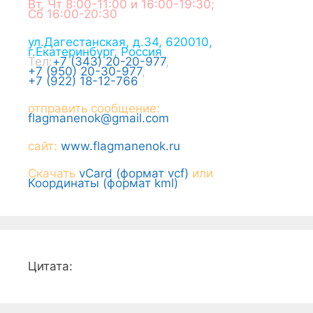
Вт, Чт 8:00-11:00 и 16:00-19:30;
Сб 16:00-20:30
ул.Дагестанская, д.34
,
620010
,
г.
Екатеринбург
,
Россия
Тел:
+7 (343) 20-20-977
,
+7 (950) 20-30-977
,
+7 (922) 18-12-766
отправить сообщение:
flagmanenok@gmail.com
сайт:
www.flagmanenok.ru
Скачать
vCard (формат vcf)
или
Координаты (формат kml)
Цитата: