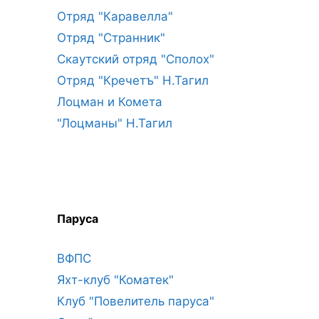
Отряд "Каравелла"
Отряд "Странник"
Скаутский отряд "Сполох"
Отряд "Кречетъ" Н.Тагил
Лоцман и Комета
"Лоцманы" Н.Тагил
Паруса
ВФПС
Яхт-клуб "Коматек"
Клуб "Повелитель паруса"