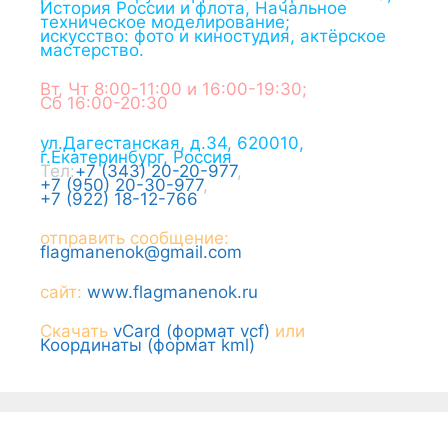
История России и флота, Начальное
техническое моделирование;
искусство: фото и киностудия, актёрское
мастерство.
Вт, Чт 8:00-11:00 и 16:00-19:30;
Сб 16:00-20:30
ул.Дагестанская, д.34
,
620010
,
г.
Екатеринбург
,
Россия
Тел:
+7 (343) 20-20-977
,
+7 (950) 20-30-977
,
+7 (922) 18-12-766
отправить сообщение:
flagmanenok@gmail.com
сайт:
www.flagmanenok.ru
Скачать
vCard (формат vcf)
или
Координаты (формат kml)