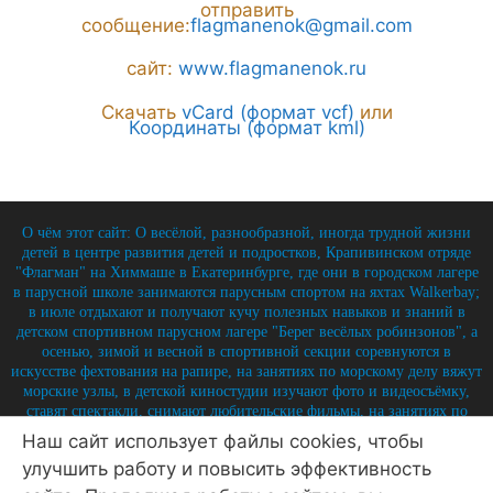
отправить
сообщение:
flagmanenok@gmail.com
сайт:
www.flagmanenok.ru
Скачать
vCard (формат vcf)
или
Координаты (формат kml)
О чём этот сайт: О весёлой, разнообразной, иногда трудной жизни
детей в центре развития детей и подростков, Крапивинском отряде
"Флагман" на Химмаше в Екатеринбурге, где они в городском лагере
в парусной школе занимаются парусным спортом на яхтах Walkerbay;
в июле отдыхают и получают кучу полезных навыков и знаний в
детском спортивном парусном лагере "Берег весёлых робинзонов", а
осенью, зимой и весной в спортивной секции соревнуются в
искусстве фехтования на рапире, на занятиях по морскому делу вяжут
морские узлы, в детской киностудии изучают фото и видеосъёмку,
ставят спектакли, снимают любительские фильмы, на занятиях по
истории углубляют свои знания по историю России и флота, и
Наш сайт использует файлы cookies, чтобы
круглый год на занятиях по детской журналистике практикуются в
улучшить работу и повысить эффективность
написании заметок, репортажей, интервью, выпуская стен-газету и
выкладывая лучшие материалы на отрядный сайт.