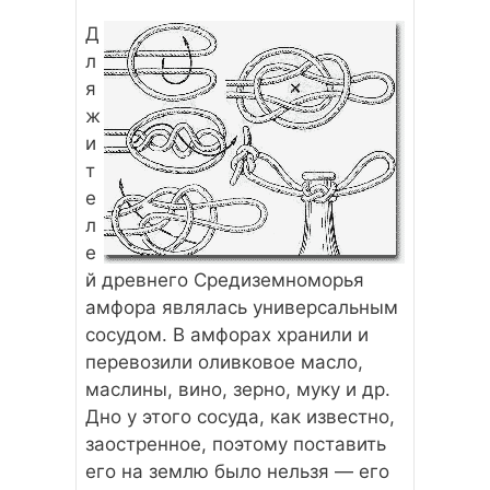
Д
л
я
ж
и
т
е
л
е
й древнего Средиземноморья
амфора являлась универсальным
сосудом. В амфорах хранили и
перевозили оливковое масло,
маслины, вино, зерно, муку и др.
Дно у этого сосуда, как известно,
заостренное, поэтому поставить
его на землю было нельзя — его