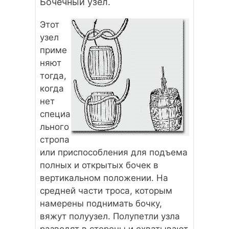
Бочечный узел.
Этот
узел
приме
няют
тогда,
когда
нет
специа
льного
стропа
или приспособления для подъема
полных и открытых бочек в
вертикальном положении. На
средней части троса, которым
намерены поднимать бочку,
вяжут полуузел. Полупетли узла