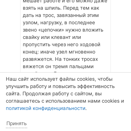
мешает работе и его можно даже
взять на шпиль. Перед тем как
дать на трос, завязанный этим
узлом, нагрузку, в последнее
звено «цепочки» нужно вложить
свайку или клевант или
пропустить через него ходовой
конец: иначе узел мгновенно
развяжется. На тонких тросах
вяжется он тремя пальцами
одной руки. Делается это
Наш сайт использует файлы cookies, чтобы
следующим образом. Отступив
улучшить работу и повысить эффективность
примерно 10 сантиметров от
сайта. Продолжая работу с сайтом, вы
ходового конца троса, сделайте
соглашаетесь с использованием нами cookies и
петлю диаметром 5 — 6
политикой конфиденциальности
.
сантиметров. Удерживая
пересечение тросов на петле
Принять
пальцами левой руки, введите в