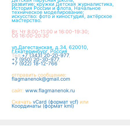
развитие: кружки Детская журналистика,
История России и флота, Начальное
техническое моделирование;
искусство: фото и киностудия, актёрское
мастерство.
Вт, Чт 8:00-11:00 и 16:00-19:30;
Сб 16:00-20:30
ул.Дагестанская, д.34
,
620010
,
г.
Екатеринбург
,
Россия
Тел:
+7 (343) 20-20-977
,
+7 (950) 20-30-977
,
+7 (922) 18-12-766
отправить сообщение:
flagmanenok@gmail.com
сайт:
www.flagmanenok.ru
Скачать
vCard (формат vcf)
или
Координаты (формат kml)