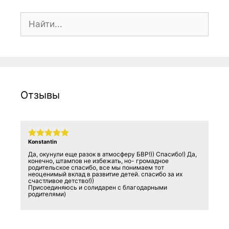
Поиск:
Отзывы
Konstantin
Да, окунули еще разок в атмосферу БВР!)) Спасибо!) Да,
конечно, штампов не избежать, но- громадное
родительское спасибо, все мы понимаем тот
неоценимый вклад в развитие детей. спасибо за их
счастливое детство!))
Присоединяюсь и солидарен с благодарными
родителями)