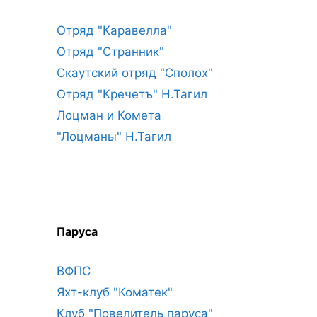
Отряд "Каравелла"
Отряд "Странник"
Скаутский отряд "Сполох"
Отряд "Кречетъ" Н.Тагил
Лоцман и Комета
"Лоцманы" Н.Тагил
Паруса
ВФПС
Яхт-клуб "Коматек"
Клуб "Повелитель паруса"