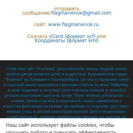
отправить
сообщение:
flagmanenok@gmail.com
сайт:
www.flagmanenok.ru
Скачать
vCard (формат vcf)
или
Координаты (формат kml)
О чём этот сайт: О весёлой, разнообразной, иногда трудной жизни
детей в центре развития детей и подростков, Крапивинском отряде
"Флагман" на Химмаше в Екатеринбурге, где они в городском лагере
в парусной школе занимаются парусным спортом на яхтах Walkerbay;
в июле отдыхают и получают кучу полезных навыков и знаний в
детском спортивном парусном лагере "Берег весёлых робинзонов", а
осенью, зимой и весной в спортивной секции соревнуются в
искусстве фехтования на рапире, на занятиях по морскому делу вяжут
морские узлы, в детской киностудии изучают фото и видеосъёмку,
ставят спектакли, снимают любительские фильмы, на занятиях по
истории углубляют свои знания по историю России и флота, и
Наш сайт использует файлы cookies, чтобы
круглый год на занятиях по детской журналистике практикуются в
улучшить работу и повысить эффективность
написании заметок, репортажей, интервью, выпуская стен-газету и