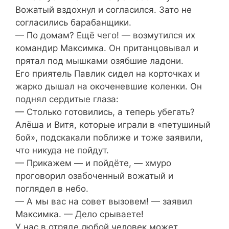
Вожатый вздохнул и согласился. Зато не
согласились барабанщики.
— По домам? Ещё чего! — возмутился их
командир Максимка. Он пританцовывал и
прятал под мышками озябшие ладони.
Его приятель Павлик сидел на корточках и
жарко дышал на окоченевшие коленки. Он
поднял сердитые глаза:
— Столько готовились, а теперь убегать?
Алёша и Витя, которые играли в «петушиный
бой», подскакали поближе и тоже заявили,
что никуда не пойдут.
— Прикажем — и пойдёте, — хмуро
проговорил озабоченный вожатый и
поглядел в небо.
— А мы вас на совет вызовем! — заявил
Максимка. — Дело срываете!
У нас в отряде любой человек может