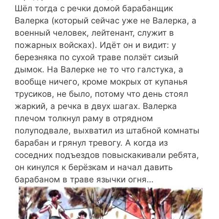
Шёл тогда с речки домой барабанщик
Валерка (который сейчас уже не Валерка, а
военный человек, лейтенант, служит в
пожарных войсках). Идёт он и видит: у
березняка по сухой траве ползёт сизый
дымок. На Валерке не то что галстука, а
вообще ничего, кроме мокрых от купанья
трусиков, не было, потому что день стоял
жаркий, а речка в двух шагах. Валерка
плечом толкнул раму в отрядном
полуподвале, выхватил из штабной комнаты
барабан и грянул тревогу. А когда из
соседних подъездов повыскакивали ребята,
он кинулся к берёзкам и начал давить
барабаном в траве язычки огня…