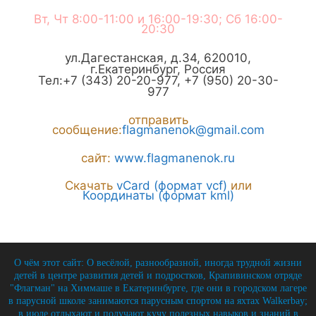
Вт, Чт 8:00-11:00 и 16:00-19:30; Сб 16:00-
20:30
ул.Дагестанская, д.34
,
620010
,
г.
Екатеринбург
,
Россия
Тел:
+7 (343) 20-20-977
,
+7 (950) 20-30-
977
отправить
сообщение:
flagmanenok@gmail.com
сайт:
www.flagmanenok.ru
Скачать
vCard (формат vcf)
или
Координаты (формат kml)
О чём этот сайт: О весёлой, разнообразной, иногда трудной жизни
детей в центре развития детей и подростков, Крапивинском отряде
"Флагман" на Химмаше в Екатеринбурге, где они в городском лагере
в парусной школе занимаются парусным спортом на яхтах Walkerbay;
в июле отдыхают и получают кучу полезных навыков и знаний в