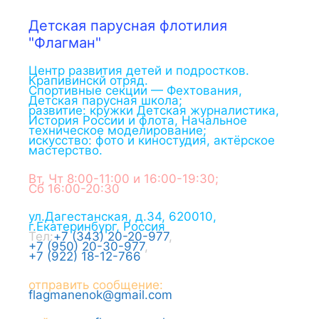
Детская парусная флотилия
"Флагман"
Центр развития детей и подростков.
Крапивинскй отряд.
Спортивные секции — Фехтования,
Детская парусная школа;
развитие: кружки Детская журналистика,
История России и флота, Начальное
техническое моделирование;
искусство: фото и киностудия, актёрское
мастерство.
Вт, Чт 8:00-11:00 и 16:00-19:30;
Сб 16:00-20:30
ул.Дагестанская, д.34
,
620010
,
г.
Екатеринбург
,
Россия
Тел:
+7 (343) 20-20-977
,
+7 (950) 20-30-977
,
+7 (922) 18-12-766
отправить сообщение:
flagmanenok@gmail.com