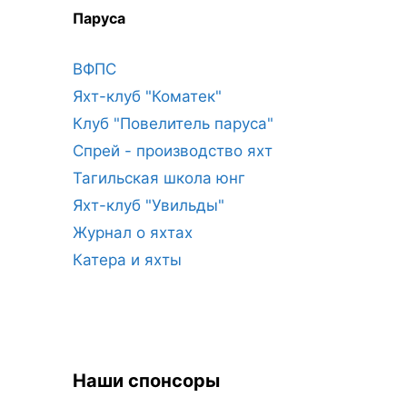
Паруса
ВФПС
Яхт-клуб "Коматек"
Клуб "Повелитель паруса"
Спрей - производство яхт
Тагильская школа юнг
Яхт-клуб "Увильды"
Журнал о яхтах
Катера и яхты
Наши спонсоры