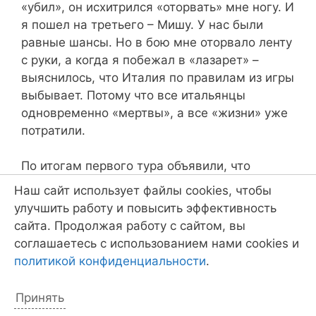
«убил», он исхитрился «оторвать» мне ногу. И
я пошел на третьего – Мишу. У нас были
равные шансы. Но в бою мне оторвало ленту
с руки, а когда я побежал в «лазарет» –
выяснилось, что Италия по правилам из игры
выбывает. Потому что все итальянцы
одновременно «мертвы», а все «жизни» уже
потратили.
По итогам первого тура объявили, что
вообще осталось только две «страны» –
Наш сайт использует файлы cookies, чтобы
Англия и Испания. Весь мой экипаж перешел
улучшить работу и повысить эффективность
на сторону Англии.
сайта. Продолжая работу с сайтом, вы
соглашаетесь с использованием нами cookies и
Теперь для того, чтоб «оживить» человека,
политикой конфиденциальности
.
нужно использовать флаг.
Принять
Англия выбрала меня королем, и мы пошли