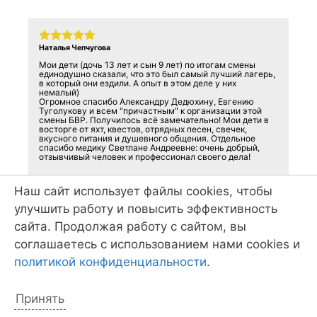
Наталья Чепчугова
Мои дети (дочь 13 лет и сын 9 лет) по итогам смены
единодушно сказали, что это был самый лучший лагерь,
в который они ездили. А опыт в этом деле у них
немалый)
Огромное спасибо Александру Дедюхину, Евгению
Туголукову и всем "причастным" к организации этой
смены БВР. Получилось всё замечательно! Мои дети в
восторге от яхт, квестов, отрядных песен, свечек,
вкусного питания и душевного общения. Отдельное
спасибо медику Светлане Андреевне: очень добрый,
отзывчивый человек и профессионал своего дела!
Наш сайт использует файлы cookies, чтобы
улучшить работу и повысить эффективность
сайта. Продолжая работу с сайтом, вы
соглашаетесь с использованием нами cookies и
Оставить отзыв
политикой конфиденциальности
.
Принять