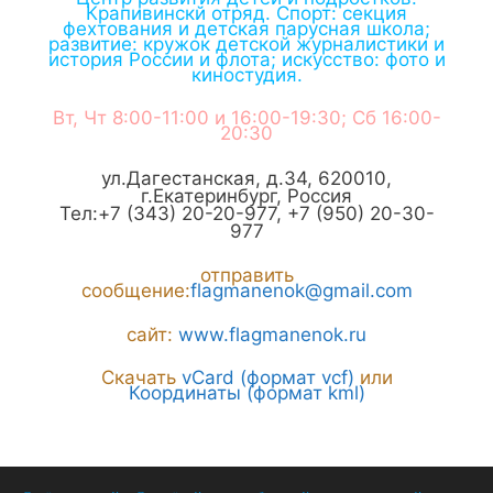
Крапивинскй отряд. Спорт: секция
фехтования и детская парусная школа;
развитие: кружок детской журналистики и
история России и флота; искусство: фото и
киностудия.
Вт, Чт 8:00-11:00 и 16:00-19:30; Сб 16:00-
20:30
ул.Дагестанская, д.34
,
620010
,
г.
Екатеринбург
,
Россия
Тел:
+7 (343) 20-20-977
,
+7 (950) 20-30-
977
отправить
сообщение:
flagmanenok@gmail.com
сайт:
www.flagmanenok.ru
Скачать
vCard (формат vcf)
или
Координаты (формат kml)