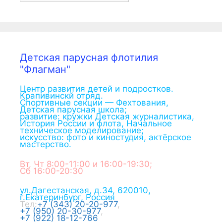
Детская парусная флотилия
"Флагман"
Центр развития детей и подростков.
Крапивинскй отряд.
Спортивные секции — Фехтования,
Детская парусная школа;
развитие: кружки Детская журналистика,
История России и флота, Начальное
техническое моделирование;
искусство: фото и киностудия, актёрское
мастерство.
Вт, Чт 8:00-11:00 и 16:00-19:30;
Сб 16:00-20:30
ул.Дагестанская, д.34
,
620010
,
г.
Екатеринбург
,
Россия
Тел:
+7 (343) 20-20-977
,
+7 (950) 20-30-977
,
+7 (922) 18-12-766