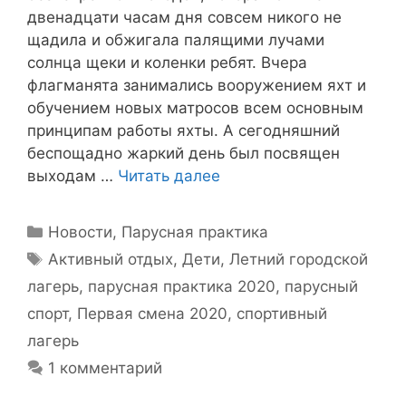
двенадцати часам дня совсем никого не
щадила и обжигала палящими лучами
солнца щеки и коленки ребят. Вчера
флагманята занимались вооружением яхт и
обучением новых матросов всем основным
принципам работы яхты. А сегодняшний
беспощадно жаркий день был посвящен
выходам …
Читать далее
Рубрики
Новости
,
Парусная практика
Метки
Активный отдых
,
Дети
,
Летний городской
лагерь
,
парусная практика 2020
,
парусный
спорт
,
Первая смена 2020
,
спортивный
лагерь
1 комментарий