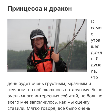
Принцесса и дракон
С
самог
о
утра
шёл
дожд
ь. Я
дума
ла,
что
день будет очень грустным, мрачным и
скучным, но всё оказалось по-другому. Было
очень много интересных событий, но больше
всего мне запомнилось, как мы сценку
ставили. Мягко говоря, всё было очень