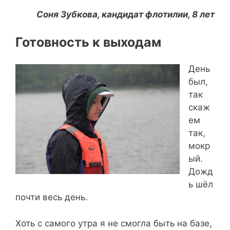
Соня Зубкова, кандидат флотилии, 8 лет
Готовность к выходам
День
был,
так
скаж
ем
так,
мокр
ый.
Дожд
ь шёл
почти весь день.
Хоть с самого утра я не смогла быть на базе,