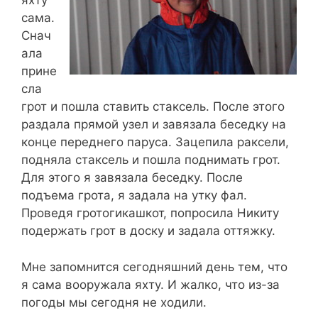
яхту
сама.
Снач
ала
прине
сла
грот и пошла ставить стаксель. После этого
раздала прямой узел и завязала беседку на
конце переднего паруса. Зацепила раксели,
подняла стаксель и пошла поднимать грот.
Для этого я завязала беседку. После
подъема грота, я задала на утку фал.
Проведя гротогикашкот, попросила Никиту
подержать грот в доску и задала оттяжку.
Мне запомнится сегодняшний день тем, что
я сама вооружала яхту. И жалко, что из-за
погоды мы сегодня не ходили.