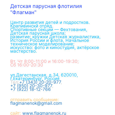
Детская парусная флотилия
"Флагман"
Центр развития детей и подростков.
Крапивинскй отряд.
Спортивные секции — Фехтования,
Детская парусная школа;
развитие: кружки Детская журналистика,
История России и флота, Начальное
техническое моделирование;
искусство: фото и киностудия, актёрское
мастерство.
Вт, Чт 8:00-11:00 и 16:00-19:30;
Сб 16:00-20:30
ул.Дагестанская, д.34
,
620010
,
г.
Екатеринбург
,
Россия
Тел:
+7 (343) 20-20-977
,
+7 (950) 20-30-977
,
+7 (922) 18-12-766
отправить сообщение:
flagmanenok@gmail.com
сайт:
www.flagmanenok.ru