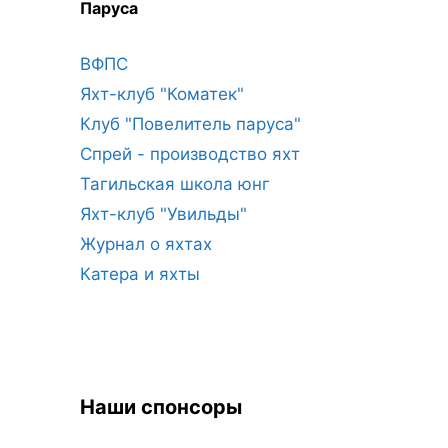
Паруса
ВФПС
Яхт-клуб "Коматек"
Клуб "Повелитель паруса"
Спрей - производство яхт
Тагильская школа юнг
Яхт-клуб "Увильды"
Журнал о яхтах
Катера и яхты
Наши спонсоры