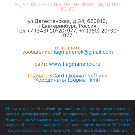
Вт, Чт 8:00-11:00 и 16:00-19:30; Сб 16:00-
20:30
ул.Дагестанская, д.34
,
620010
,
г.
Екатеринбург
,
Россия
Тел:
+7 (343) 20-20-977
,
+7 (950) 20-30-
977
отправить
сообщение:
flagmanenok@gmail.com
сайт:
www.flagmanenok.ru
Скачать
vCard (формат vcf)
или
Координаты (формат kml)
О чём этот сайт: О весёлой, разнообразной, иногда трудной жизни
детей в центре развития детей и подростков, Крапивинском отряде
"Флагман" на Химмаше в Екатеринбурге, где они в городском лагере
в парусной школе занимаются парусным спортом на яхтах Walkerbay;
в июле отдыхают и получают кучу полезных навыков и знаний в