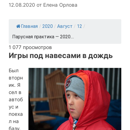
12.08.2020
от
Елена Орлова
Главная
/
2020
/
Август
/
12
/
Парусная практика — 2020....
1 077 просмотров
Игры под навесами в дождь
Был
вторн
ик. Я
сел в
автоб
ус и
поеха
л на
базу.