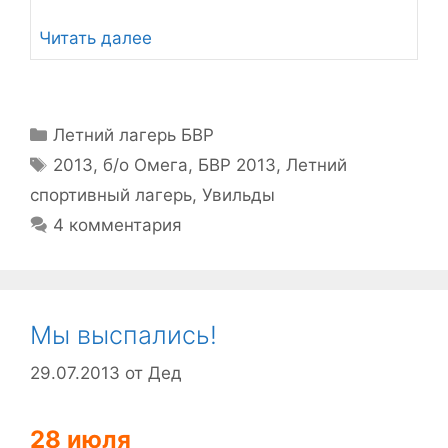
Читать далее
Рубрики
Летний лагерь БВР
Метки
2013
,
б/о Омега
,
БВР 2013
,
Летний
спортивный лагерь
,
Увильды
4 комментария
Мы выспались!
29.07.2013
от
Дед
28 июля