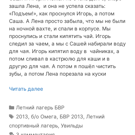
зашла Лена, и она не успела сказать:
«Подъем!», как проснулся Игорь, а потом
Саша. А Лена просто забыла, что мы не были
на ночной вахте, и спали в корпусе. Мы
проснулись и стали кипятить чай. Игорь
следил за чаем, а мы с Сашей набирали воду
для чая. Игорь кипятил воду в чайниках, а
потом сливал в кастрюлю для каши и в
другую для чая. А потом я пошёл чистить
зубы, а потом Лена порезала на куски
Читать далее
Рубрики
Летний лагерь БВР
Метки
2013
,
б/о Омега
,
БВР 2013
,
Летний
спортивный лагерь
,
Увильды
3 комментария