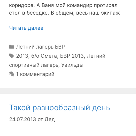
коридоре. А Ваня мой командир протирал
стол в беседке. В общем, весь наш экипаж
Читать далее
Рубрики
Летний лагерь БВР
Метки
2013
,
б/о Омега
,
БВР 2013
,
Летний
спортивный лагерь
,
Увильды
1 комментарий
Такой разнообразный день
24.07.2013
от
Дед