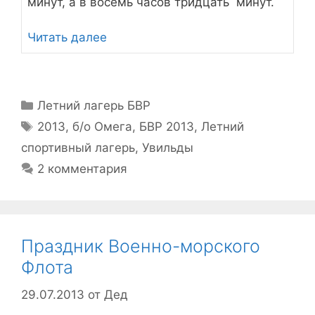
минут, а в восемь часов тридцать минут.
Читать далее
Рубрики
Летний лагерь БВР
Метки
2013
,
б/о Омега
,
БВР 2013
,
Летний
спортивный лагерь
,
Увильды
2 комментария
Праздник Военно-морского
Флота
29.07.2013
от
Дед