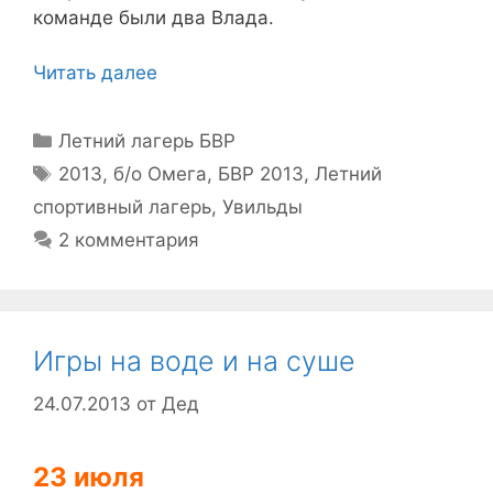
команде были два Влада.
Читать далее
Рубрики
Летний лагерь БВР
Метки
2013
,
б/о Омега
,
БВР 2013
,
Летний
спортивный лагерь
,
Увильды
2 комментария
Игры на воде и на суше
24.07.2013
от
Дед
23 июля