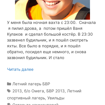
У меня была ночная вахта с 23:00. Сначала
я пилил дрова, а потом пришёл Ваня
Кулаков и сделал большой костёр. В 23:30
зазвенел будильник, и я пошёл смотреть
яхты. Все было в порядке, и я пошёл
обратно, посидел еще немного, и снова
зазвонил будильник. И стало
Читать далее
Рубрики
Летний лагерь БВР
Метки
2013
,
б/о Омега
,
БВР 2013
,
Летний
спортивный лагерь
,
Увильды