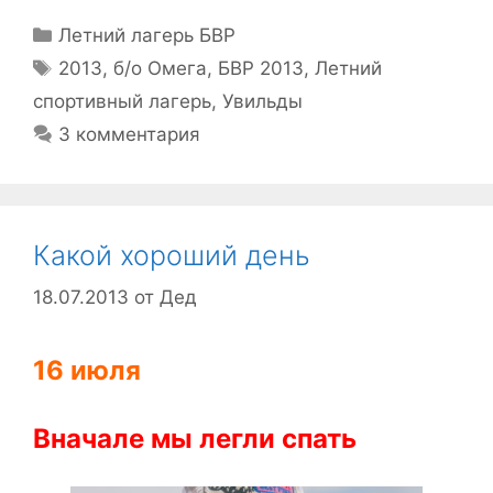
Рубрики
Летний лагерь БВР
Метки
2013
,
б/о Омега
,
БВР 2013
,
Летний
спортивный лагерь
,
Увильды
3 комментария
Какой хороший день
18.07.2013
от
Дед
16 июля
Вначале мы легли спать