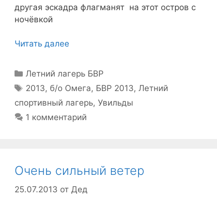
другая эскадра флагманят на этот остров с
ночёвкой
Читать далее
Рубрики
Летний лагерь БВР
Метки
2013
,
б/о Омега
,
БВР 2013
,
Летний
спортивный лагерь
,
Увильды
1 комментарий
Очень сильный ветер
25.07.2013
от
Дед