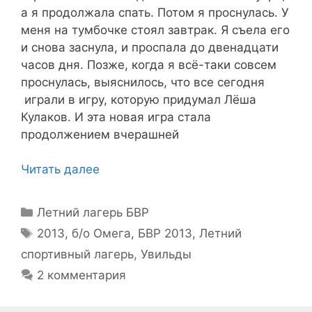
а я продолжала спать. Потом я проснулась. У
меня на тумбочке стоял завтрак. Я съела его
и снова заснула, и проспала до двенадцати
часов дня. Позже, когда я всё-таки совсем
проснулась, выяснилось, что все сегодня
играли в игру, которую придумал Лёша
Кулаков. И эта новая игра стала
продолжением вчерашней
Читать далее
Рубрики
Летний лагерь БВР
Метки
2013
,
б/о Омега
,
БВР 2013
,
Летний
спортивный лагерь
,
Увильды
2 комментария