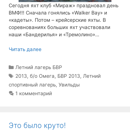
Сегодня яхт клуб «Мираж» праздновал день
ВМФ!!! Сначала гонялись «Walker Bay» и
«кадеты». Потом – крейсерские яхты. В
соревнованиях больших яхт участвовали
наши «Бандерилья» и «Тремолино»…
Читать далее
Рубрики
Летний лагерь БВР
Метки
2013
,
б/о Омега
,
БВР 2013
,
Летний
спортивный лагерь
,
Увильды
1 комментарий
Это было круто!