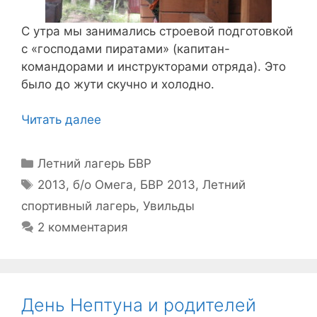
C утра мы занимались строевой подготовкой
с «господами пиратами» (капитан-
командорами и инструкторами отряда). Это
было до жути скучно и холодно.
Читать далее
Рубрики
Летний лагерь БВР
Метки
2013
,
б/о Омега
,
БВР 2013
,
Летний
спортивный лагерь
,
Увильды
2 комментария
День Нептуна и родителей