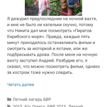
Я дежурил предпоследним на ночной вахте,
и мне не было ни капельки скучно, потому
что Никита дал мне посмотреть «Пиратов
Карибского моря». Правда, каждые пять
минут приходилось останавливать фильм и
смотреть за моторкой и яхтами, или же
подбрасывать дрова. После меня на ночную
вахту заступил Андрей. Разбудив его, я
сказал, что можно посмотреть фильм, однако
за костром тоже нужно следить.
Читать далее
Рубрики
Летний лагерь БВР
Метки
2013
,
б/о Омега
,
БВР 2013
,
Летний