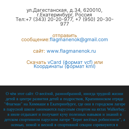
ул.Дагестанская, д.34
,
620010
,
г.
Екатеринбург
,
Россия
Тел:
+7 (343) 20-20-977
,
+7 (950) 20-30-
977
отправить
сообщение:
flagmanenok@gmail.com
сайт:
www.flagmanenok.ru
Скачать
vCard (формат vcf)
или
Координаты (формат kml)
О чём этот сайт: О весёлой, разнообразной, иногда трудной жизни
детей в центре развития детей и подростков, Крапивинском отряде
"Флагман" на Химмаше в Екатеринбурге, где они в городском лагере
в парусной школе занимаются парусным спортом на яхтах Walkerbay;
в июле отдыхают и получают кучу полезных навыков и знаний в
детском спортивном парусном лагере "Берег весёлых робинзонов", а
осенью, зимой и весной в спортивной секции соревнуются в