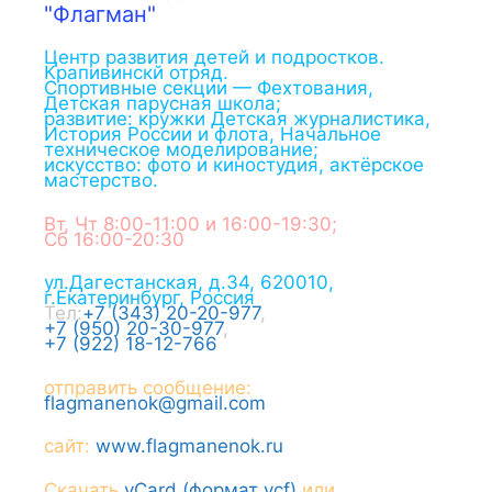
"Флагман"
Центр развития детей и подростков.
Крапивинскй отряд.
Спортивные секции — Фехтования,
Детская парусная школа;
развитие: кружки Детская журналистика,
История России и флота, Начальное
техническое моделирование;
искусство: фото и киностудия, актёрское
мастерство.
Вт, Чт 8:00-11:00 и 16:00-19:30;
Сб 16:00-20:30
ул.Дагестанская, д.34
,
620010
,
г.
Екатеринбург
,
Россия
Тел:
+7 (343) 20-20-977
,
+7 (950) 20-30-977
,
+7 (922) 18-12-766
отправить сообщение:
flagmanenok@gmail.com
сайт:
www.flagmanenok.ru
Скачать
vCard (формат vcf)
или