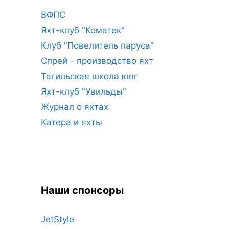
ВФПС
Яхт-клуб "Коматек"
Клуб "Повелитель паруса"
Спрей - производство яхт
Тагильская школа юнг
Яхт-клуб "Увильды"
Журнал о яхтах
Катера и яхты
Наши спонсоры
JetStyle