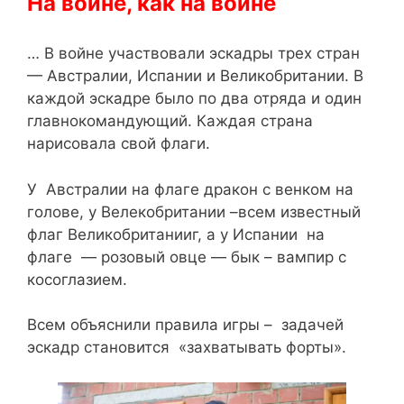
На
войне
,
как
на
войне
… В войне участвовали эскадры трех стран
— Австралии, Испании и Великобритании. В
каждой эскадре было по два отряда и один
главнокомандующий. Каждая страна
нарисовала свой флаги.
У Австралии на флаге дракон с венком на
голове, у Велекобритании –всем известный
флаг Великобританииг, а у Испании на
флаге — розовый овце — бык – вампир с
косоглазием.
Всем объяснили правила игры – задачей
эскадр становится «захватывать форты».