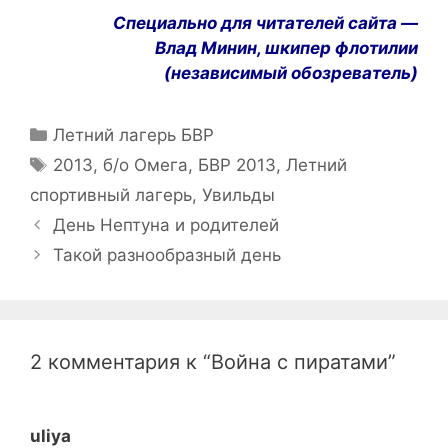
Специально для читателей сайта —
Влад Минин, шкипер флотилии
(независимый обозреватель)
Рубрики
Летний лагерь БВР
Метки
2013
,
б/о Омега
,
БВР 2013
,
Летний
спортивный лагерь
,
Увильды
Навигация
День Нептуна и родителей
записи
Такой разнообразный день
2 комментария к “Война с пиратами”
uliya