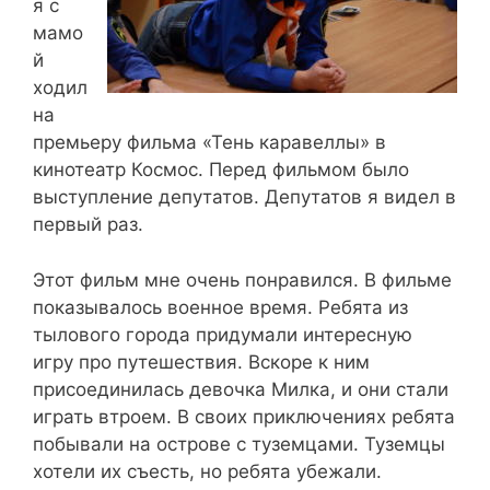
я с
мамо
й
ходил
на
премьеру фильма «Тень каравеллы» в
кинотеатр Космос. Перед фильмом было
выступление депутатов. Депутатов я видел в
первый раз.
Этот фильм мне очень понравился. В фильме
показывалось военное время. Ребята из
тылового города придумали интересную
игру про путешествия. Вскоре к ним
присоединилась девочка Милка, и они стали
играть втроем. В своих приключениях ребята
побывали на острове с туземцами. Туземцы
хотели их съесть, но ребята убежали.