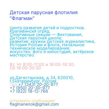
Детская парусная флотилия
"Флагман"
Центр развития детей и подростков.
Крапивинскй отряд.
Спортивные секции — Фехтования,
Детская парусная школа;
развитие: кружки Детская журналистика,
История России и флота, Начальное
техническое моделирование;
искусство: фото и киностудия, актёрское
мастерство.
Вт, Чт 8:00-11:00 и 16:00-19:30;
Сб 16:00-20:30
ул.Дагестанская, д.34
,
620010
,
г.
Екатеринбург
,
Россия
Тел:
+7 (343) 20-20-977
,
+7 (950) 20-30-977
,
+7 (922) 18-12-766
отправить сообщение:
flagmanenok@gmail.com