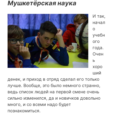
Мушкетёрская наука
И так,
начал
о
учебн
ого
года.
Очен
ь
хоро
ший
денек, и приход в отряд сделал его только
лучше. Вообще, это было немного странно,
ведь список людей на первой смене очень
сильно изменился, да и новичков довольно
много, и со всеми надо будет
познакомиться.