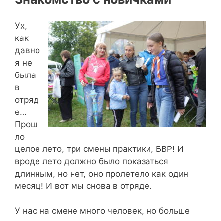
Ух,
как
давно
я не
была
в
отряд
е…
Прош
ло
целое лето, три смены практики, БВР! И
вроде лето должно было показаться
длинным, но нет, оно пролетело как один
месяц! И вот мы снова в отряде.
У нас на смене много человек, но больше