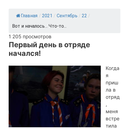
Главная
/
2021
/
Сентябрь
/
22
/
Вот и началось… Что-то...
1 205 просмотров
Первый день в отряде
начался!
Когда
я
приш
ла в
отряд
,
меня
встре
тила