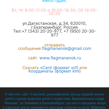
киностудия.
Вт, Чт 8:00-11:00 и 16:00-19:30; Сб 16:00-
20:30
ул.Дагестанская, д.34
,
620010
,
г.
Екатеринбург
,
Россия
Тел:
+7 (343) 20-20-977
,
+7 (950) 20-30-
977
отправить
сообщение:
flagmanenok@gmail.com
сайт:
www.flagmanenok.ru
Скачать
vCard (формат vcf)
или
Координаты (формат kml)
О чём этот сайт: О весёлой, разнообразной, иногда трудной жизни
детей в центре развития детей и подростков, Крапивинском отряде
"Флагман" на Химмаше в Екатеринбурге, где они в городском лагере
в парусной школе занимаются парусным спортом на яхтах Walkerbay;