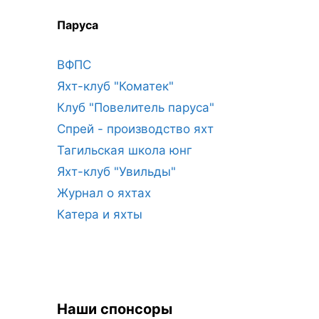
Паруса
ВФПС
Яхт-клуб "Коматек"
Клуб "Повелитель паруса"
Спрей - производство яхт
Тагильская школа юнг
Яхт-клуб "Увильды"
Журнал о яхтах
Катера и яхты
Наши спонсоры