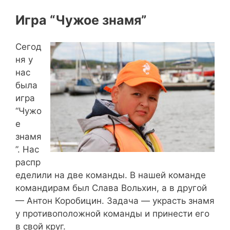
Игра “Чужое знамя”
Сегод
ня у
нас
была
игра
“Чужо
е
знамя
”. Нас
распр
еделили на две команды. В нашей команде
командирам был Слава Вольхин, а в другой
— Антон Коробицин. Задача — украсть знамя
у противоположной команды и принести его
в свой круг.