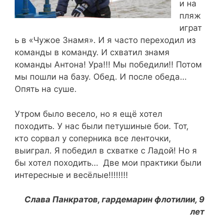
и на
пляж
играт
ь в «Чужое Знамя». И я часто переходил из
команды в команду. И схватил знамя
команды Антона! Ура!!! Мы победили!! Потом
мы пошли на базу. Обед. И после обеда…
Опять на суше.
Утром было весело, но я ещё хотел
походить. У нас были петушиные бои. Тот,
кто сорвал у соперника все ленточки,
выиграл. Я победил в схватке с Ладой! Но я
бы хотел походить… Две мои практики были
интересные и весëлые!!!!!!!!
Слава Панкратов, гардемарин флотилии, 9
лет