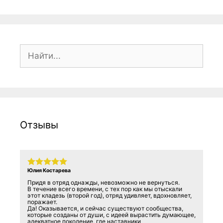
Поиск:
Отзывы
Юлия Костарева
Придя в отряд однажды, невозможно не вернуться.
В течение всего времени, с тех пор как мы отыскали
этот кладезь (второй год), отряд удивляет, вдохновляет,
поражает.
Да! Оказывается, и сейчас существуют сообщества,
которые созданы от души, с идеей вырастить думающее,
адекватное поколение, где наставники