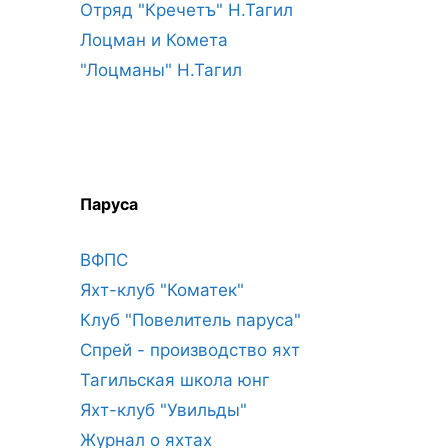
Отряд "Кречетъ" Н.Тагил
Лоцман и Комета
"Лоцманы" Н.Тагил
Паруса
ВФПС
Яхт-клуб "Коматек"
Клуб "Повелитель паруса"
Спрей - производство яхт
Тагильская школа юнг
Яхт-клуб "Увильды"
Журнал о яхтах