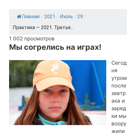
Главная
/
2021
/
Июль
/
29
/
Практика — 2021. Третья...
1 002 просмотров
Мы согрелись на играх!
Сегод
ня
утром
после
завтр
ака и
заряд
ки мы
воору
жили