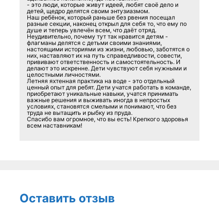
- это люди, которые живут идеей, любят своё дело и
детей, щедро делятся своим энтузиазмом.
Наш ребёнок, который раньше без рвения посещал
разные секции, наконец открыл для себя то, что ему по
душе и теперь увлечён всем, что даёт отряд.
Неудивительно, почему тут так нравится детям -
флагманы делятся с детьми своими знаниями,
настоящими историями из жизни, любовью, заботятся о
них, наставляют их на путь справедливости, совести,
прививают ответственность и самостоятельность. И
делают это искренне. Дети чувствуют себя нужными и
целостными личностями.
Летняя яхтенная практика на воде - это отдельный
ценный опыт для ребят. Дети учатся работать в команде,
приобретают уникальные навыки, учатся принимать
важные решения и выживать иногда в непростых
условиях, становятся смелыми и понимают, что без
труда не вытащить и рыбку из пруда.
Спасибо вам огромное, что вы есть! Крепкого здоровья
всем наставникам!
Оставить отзыв