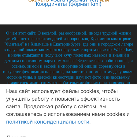
Координаты (формат kml)
О чём этот сайт: О весёлой, разнообразной, иногда трудной жизни
детей в центре развития детей и подростков, Крапивинском отряде
"Флагман" на Химмаше в Екатеринбурге, где они в городском лагере
в парусной школе занимаются парусным спортом на яхтах Walkerbay;
в июле отдыхают и получают кучу полезных навыков и знаний в
детском спортивном парусном лагере "Берег весёлых робинзонов", а
осенью, зимой и весной в спортивной секции соревнуются в
искусстве фехтования на рапире, на занятиях по морскому делу вяжут
морские узлы, в детской киностудии изучают фото и видеосъёмку,
ставят спектакли, снимают любительские фильмы, на занятиях по
истории углубляют свои знания по историю России и флота, и
Наш сайт использует файлы cookies, чтобы
круглый год на занятиях по детской журналистике практикуются в
улучшить работу и повысить эффективность
написании заметок, репортажей, интервью, выпуская стен-газету и
выкладывая лучшие материалы на отрядный сайт.
сайта. Продолжая работу с сайтом, вы
соглашаетесь с использованием нами cookies и
© 2026 Крапивинский отряд Флагман - детский центр
Екатеринбург
• Создано в
GeneratePress
политикой конфиденциальности
.
Политика конфиденциальности