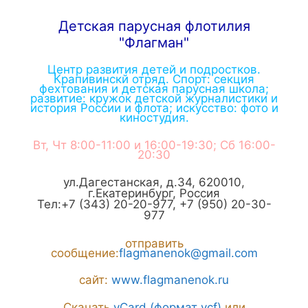
Детская парусная флотилия
"Флагман"
Центр развития детей и подростков.
Крапивинскй отряд. Спорт: секция
фехтования и детская парусная школа;
развитие: кружок детской журналистики и
история России и флота; искусство: фото и
киностудия.
Вт, Чт 8:00-11:00 и 16:00-19:30; Сб 16:00-
20:30
ул.Дагестанская, д.34
,
620010
,
г.
Екатеринбург
,
Россия
Тел:
+7 (343) 20-20-977
,
+7 (950) 20-30-
977
отправить
сообщение:
flagmanenok@gmail.com
сайт:
www.flagmanenok.ru
Скачать
vCard (формат vcf)
или