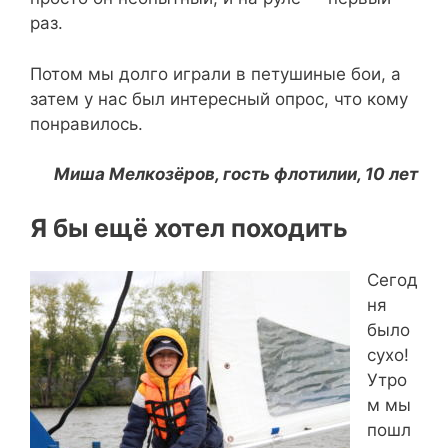
раз.
Потом мы долго играли в петушиные бои, а
затем у нас был интересный опрос, что кому
понравилось.
Миша Мелкозёров, гость флотилии, 10 лет
Я бы ещё хотел походить
Сегод
ня
было
сухо!
Утро
м мы
пошл