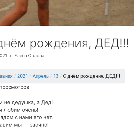
днём рождения, ДЕД!!!
2021
от
Елена Орлова
лавная
/
2021
/
Апрель
/
13
/
С днём рождения, ДЕД!!!
 просмотров
м не дедушка, а Дед!
ы любим очень!
рядом с нами его нет,
авим мы — заочно!