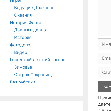
Игры
Ведущие Драконов
Океания
История Флота
Давным-давно
История
Имя
Фотодело
Видео
Email
Городской детский лагерь
Зимовье
Сайт
Остров Сокровищ
Без рубрики
Нажим
даете
лицам