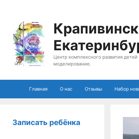
Перейти
к
содержимому
Крапивинск
Екатеринбу
Центр комплексного развития детей 
моделирование.
Главная
О нас
Отзывы
Набор нов
Записать ребёнка