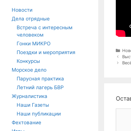
Новости
Дела отрядные
Встреча с интересным
человеком
Гонки МИКРО
Руб
Нов
Поездки и мероприятия
Навига
Выс
Конкурсы
записи
Вес
Морское дело
Парусная практика
Летний лагерь БВР
Журналистика
Оста
Наши Газеты
Комме
Наши публикации
Фехтование