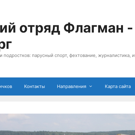
ий отряд Флагман -
рг
и подростков: парусный спорт, фехтование, журналистика, и
ичков
Контакты
Направления
Карта сайта