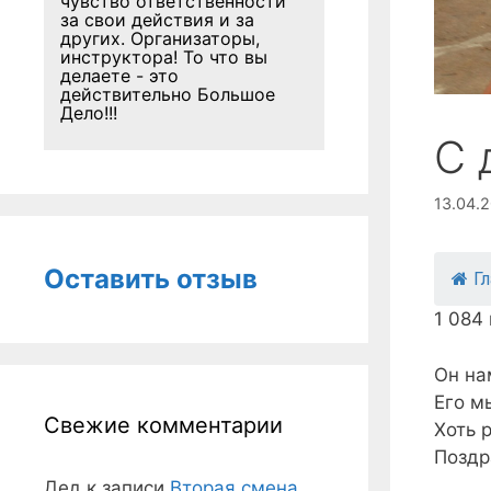
чувство ответственности
за свои действия и за
других. Организаторы,
инструктора! То что вы
делаете - это
действительно Большое
Дело!!!
С 
13.04.
Оставить отзыв
Г
1 084
Он на
Его м
Свежие комментарии
Хоть 
Поздр
Дед
к записи
Вторая смена