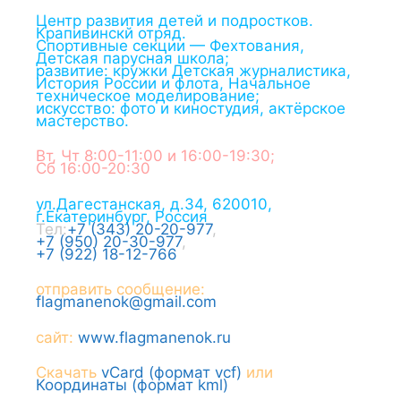
Центр развития детей и подростков.
Крапивинскй отряд.
Спортивные секции — Фехтования,
Детская парусная школа;
развитие: кружки Детская журналистика,
История России и флота, Начальное
техническое моделирование;
искусство: фото и киностудия, актёрское
мастерство.
Вт, Чт 8:00-11:00 и 16:00-19:30;
Сб 16:00-20:30
ул.Дагестанская, д.34
,
620010
,
г.
Екатеринбург
,
Россия
Тел:
+7 (343) 20-20-977
,
+7 (950) 20-30-977
,
+7 (922) 18-12-766
отправить сообщение:
flagmanenok@gmail.com
сайт:
www.flagmanenok.ru
Скачать
vCard (формат vcf)
или
Координаты (формат kml)