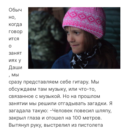
Обыч
но,
когда
говор
ится
о
занят
иях у
Даши
, мы
сразу представляем себе гитару. Мы
обсуждаем там музыку, или что-то,
связанное с музыкой. Но на прошлом
занятии мы решили отгадывать загадки. Я
загадала такую: -Человек повесил шляпу,
закрыл глаза и отошел на 100 метров.
Вытянул руку, выстрелил из пистолета