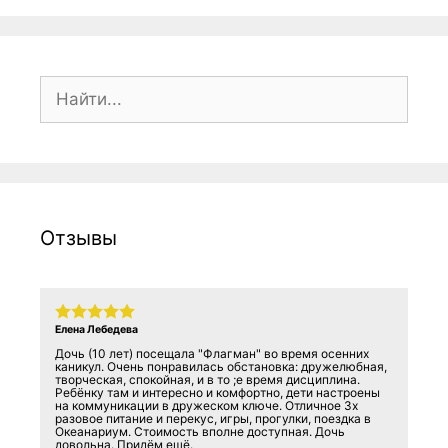
Поиск:
Отзывы
Елена Лебедева
Дочь (10 лет) посещала "Флагман" во время осенних
каникул. Очень понравилась обстановка: дружелюбная,
творческая, спокойная, и в то ;е время дисциплина.
Ребёнку там и интересно и комфортно, дети настроены
на коммуникации в дружеском ключе. Отличное 3х
разовое питание и перекус, игры, прогулки, поездка в
Океанариум. Стоимость вполне доступная. Дочь
довольна. Придём ещё.