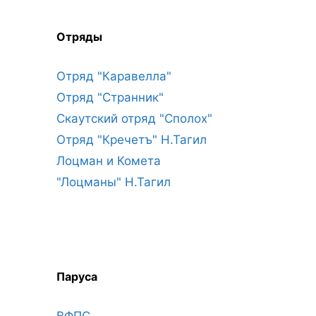
Отряды
Отряд "Каравелла"
Отряд "Странник"
Скаутский отряд "Сполох"
Отряд "Кречетъ" Н.Тагил
Лоцман и Комета
"Лоцманы" Н.Тагил
Паруса
ВФПС