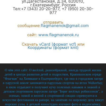
ул.Дагестанская, д.34
,
620010
,
г.
Екатеринбург
,
Россия
Тел:
+7 (343) 20-20-977
,
+7 (950) 20-30-
977
отправить
сообщение:
flagmanenok@gmail.com
сайт:
www.flagmanenok.ru
Скачать
vCard (формат vcf)
или
Координаты (формат kml)
О чём этот сайт: О весёлой, разнообразной, иногда трудной жизни
детей в центре развития детей и подростков, Крапивинском отряде
"Флагман" на Химмаше в Екатеринбурге, где они в городском лагере
в парусной школе занимаются парусным спортом на яхтах Walkerbay;
в июле отдыхают и получают кучу полезных навыков и знаний в
детском спортивном парусном лагере "Берег весёлых робинзонов", а
осенью, зимой и весной в спортивной секции соревнуются в
искусстве фехтования на рапире, на занятиях по морскому делу вяжут
морские узлы, в детской киностудии изучают фото и видеосъёмку,