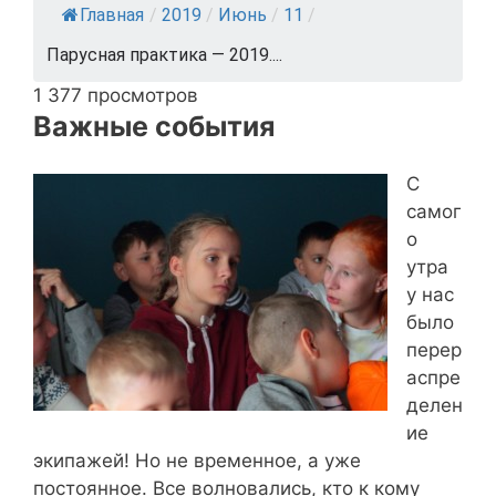
Главная
/
2019
/
Июнь
/
11
/
Парусная практика — 2019....
1 377 просмотров
Важные события
С
самог
о
утра
у нас
было
перер
аспре
делен
ие
экипажей! Но не временное, а уже
постоянное. Все волновались, кто к кому