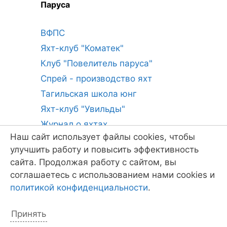
Паруса
ВФПС
Яхт-клуб "Коматек"
Клуб "Повелитель паруса"
Спрей - производство яхт
Тагильская школа юнг
Яхт-клуб "Увильды"
Журнал о яхтах
Наш сайт использует файлы cookies, чтобы
Катера и яхты
улучшить работу и повысить эффективность
сайта. Продолжая работу с сайтом, вы
соглашаетесь с использованием нами cookies и
политикой конфиденциальности
.
Наши спонсоры
Принять