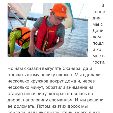
В
конце
дня
мы с
Дани
лом
пошл
и ко
мне в
гости.
Но нам сказали выгулять Сканера, да и
отказать этому песику сложно. Мы сделали
несколько кружков вокруг дома и, через
несколько минут, обратили внимание на
старую песочницу, которая валялась во
дворе, наполовину сломанная. И мы решили
её доломать. Потом из этих досок мы
сделали шалашик возле стены моего дома.