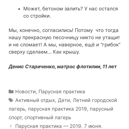
Может, бетоном залить? У нас остался
со стройки.
Мы, конечно, согласились! Потому что тогда
нашу прекрасную песочницу никто не утащит
и не сломает! А мы, наверное, ещё и “грибок”
сверху сделаем… Как крышу.
Денис Стариченко, матрос флотилии, 11 лет
Рубрики
Новости
,
Парусная практика
Метки
Активный отдых
,
Дети
,
Летний городской
лагерь
,
парусная практика 2019
,
парусный
спорт
,
спортивный лагерь
Навигация
Парусная практика — 2019. 7 июня.