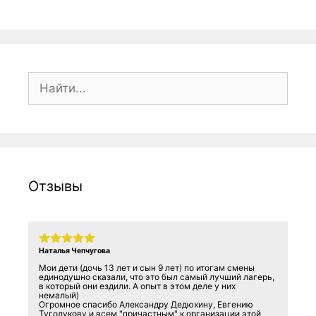
Поиск:
Отзывы
Наталья Чепчугова
Мои дети (дочь 13 лет и сын 9 лет) по итогам смены
единодушно сказали, что это был самый лучший лагерь,
в который они ездили. А опыт в этом деле у них
немалый)
Огромное спасибо Александру Дедюхину, Евгению
Туголукову и всем "причастным" к организации этой