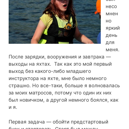
несо
мнен
но
яркий
день
для
меня.
После зарядки, вооружения и завтрака —
выходы на яхтах. Так как это мой первый
выход без какого-либо младшего
инструктора на яхте, мне было немного
страшно. Но все-таки, больше я волновалась
за моих матросов, потому что один их них
был новичком, а другой немного боялся, как
и я.
Первая задача — обойти предстартовый
буек и стартовать. Старт был между