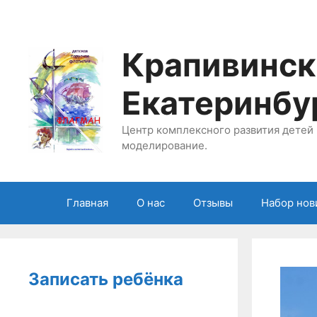
Перейти
к
содержимому
Крапивинск
Екатеринбу
Центр комплексного развития детей 
моделирование.
Главная
О нас
Отзывы
Набор нов
Записать ребёнка