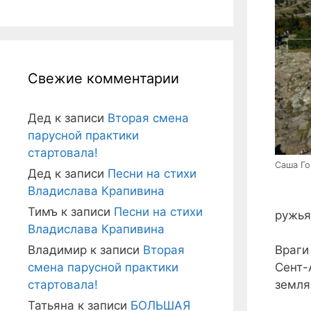
Свежие комментарии
Дед
к записи
Вторая смена
парусной практики
стартовала!
Саша Го
Дед
к записи
Песни на стихи
Владислава Крапивина
Тимъ
к записи
Песни на стихи
ружья
Владислава Крапивина
Владимир
к записи
Вторая
Враги
смена парусной практики
Сент-
стартовала!
земля
Татьяна
к записи
БОЛЬШАЯ