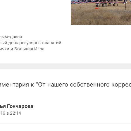
рики
ным-давно
ция
вый день регулярных занятий
ички и Большая Игра
мментария к “От нашего собственного корре
ья Гончарова
016 в 22:14