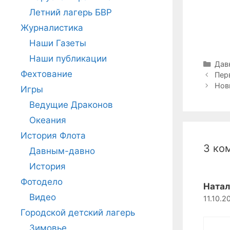
Летний лагерь БВР
Журналистика
Наши Газеты
Наши публикации
Руб
Дав
Фехтование
Навига
Пер
записи
Нов
Игры
Ведущие Драконов
Океания
История Флота
3 ко
Давным-давно
История
Фотодело
Натал
Видео
11.10.2
Городской детский лагерь
Зимовье