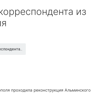
корреспондента из
ля
спондента...
ополя проходила реконструкция Альминского