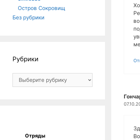
Хо
Остров Сокровищ
Ре
Без рубрики
во
по
ув
ме
Рубрики
От
Рубрики
Гонча
07.10.2
Зд
Отряды
Во