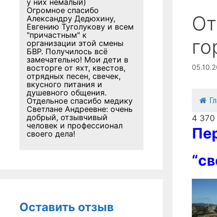
у них немалый)
Огромное спасибо
От
Александру Дедюхину,
Евгению Туголукову и всем
"причастным" к
го
организации этой смены
БВР. Получилось всё
замечательно! Мои дети в
восторге от яхт, квестов,
05.10.
отрядных песен, свечек,
вкусного питания и
душевного общения.
Отдельное спасибо медику
Г
Светлане Андреевне: очень
добрый, отзывчивый
4 370
человек и профессионал
Пер
своего дела!
“св
Оставить отзыв