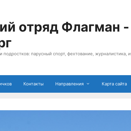
ий отряд Флагман -
рг
и подростков: парусный спорт, фехтование, журналистика, и
ичков
Контакты
Направления
Карта сайта