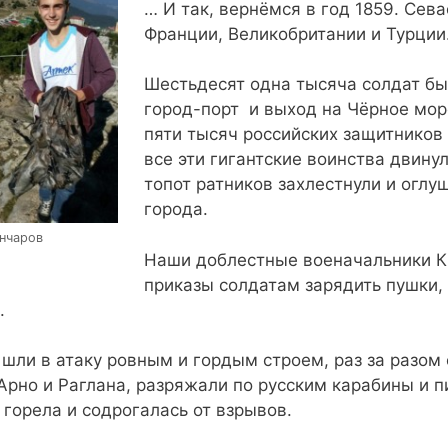
… И так, вернёмся в год 1859. Се
Франции, Великобритании и Турции
Шестьдесят одна тысяча солдат бы
город-порт и выход на Чёрное мор
пяти тысяч российских защитников 
все эти гигантские воинства двину
топот ратников захлестнули и огл
города.
нчаров
Наши доблестные военачальники К
приказы солдатам зарядить пушки,
.
 шли в атаку ровным и гордым строем, раз за разом
Арно и Раглана, разряжали по русским карабины и п
 горела и содрогалась от взрывов.