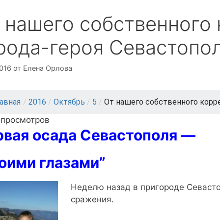
 нашего собственного 
рода-героя Севастопо
2016
от
Елена Орлова
лавная
/
2016
/
Октябрь
/
5
/
От нашего собственного корре
 просмотров
вая осада Севастополя —
оими глазами”
Неделю назад в пригороде Севаст
сражения.