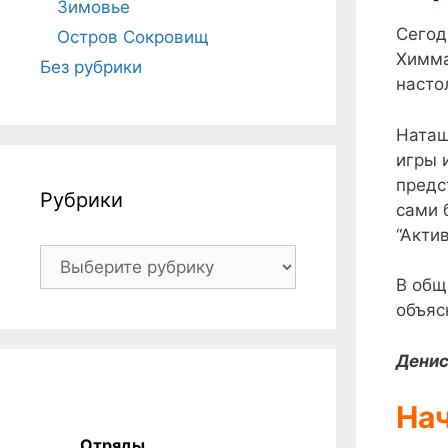
Зимовье
Сегод
Остров Сокровищ
Химма
Без рубрики
насто
Наташ
игры 
предс
Рубрики
сами 
“Акти
Рубрики
В общ
объяс
Денис
Нач
Отряды