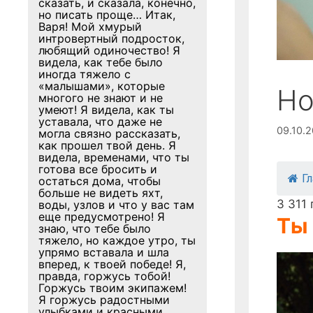
сказать, и сказала, конечно,
но писать проще… Итак,
Варя! Мой хмурый
интровертный подросток,
любящий одиночество! Я
видела, как тебе было
иногда тяжело с
«малышами», которые
Но
многого не знают и не
умеют! Я видела, как ты
уставала, что даже не
09.10.
могла связно рассказать,
как прошел твой день. Я
видела, временами, что ты
готова все бросить и
Г
остаться дома, чтобы
больше не видеть яхт,
3 311
воды, узлов и что у вас там
еще предусмотрено! Я
Ты 
знаю, что тебе было
тяжело, но каждое утро, ты
упрямо вставала и шла
вперед, к твоей победе! Я,
правда, горжусь тобой!
Горжусь твоим экипажем!
Я горжусь радостными
улыбками и красными