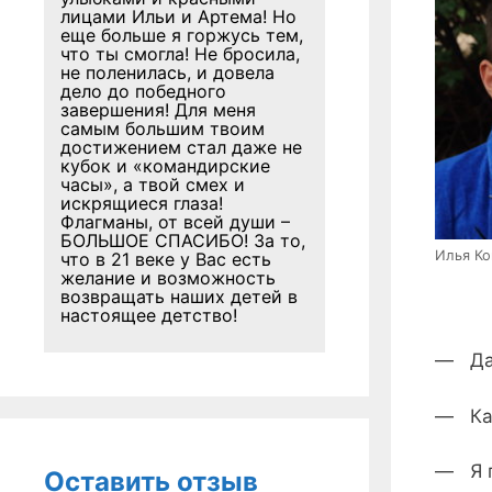
лицами Ильи и Артема! Но
еще больше я горжусь тем,
что ты смогла! Не бросила,
не поленилась, и довела
дело до победного
завершения! Для меня
самым большим твоим
достижением стал даже не
кубок и «командирские
часы», а твой смех и
искрящиеся глаза!
Флагманы, от всей души –
БОЛЬШОЕ СПАСИБО! За то,
Илья К
что в 21 веке у Вас есть
желание и возможность
возвращать наших детей в
настоящее детство!
— Да,
— Как
— Я 
Оставить отзыв