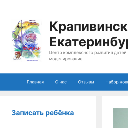
Перейти
к
содержимому
Крапивинск
Екатеринбу
Центр комплексного развития детей 
моделирование.
Главная
О нас
Отзывы
Набор нов
Записать ребёнка