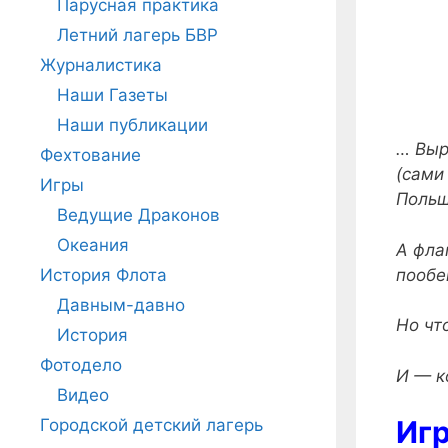
Парусная практика
Летний лагерь БВР
Журналистика
Наши Газеты
Наши публикации
… Выр
Фехтование
(сами
Игры
Поль
Ведущие Драконов
Океания
А фла
пообе
История Флота
Давным-давно
Но чт
История
Фотодело
И — к
Видео
Игр
Городской детский лагерь