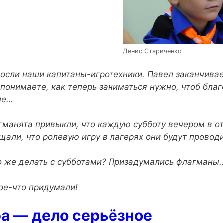
Денис Стариченко
осли наши капитаны-игротехники. Павел заканчивает
 понимаете, как теперь заниматься нужно, чтоб благ
ше…
гманята привыкли, что каждую субботу вечером в о
щали, что ролевую игру в лагерях они будут проводи
о же делать с субботами? Призадумались флагманы
ое-что придумали!
а — дело серьёзное