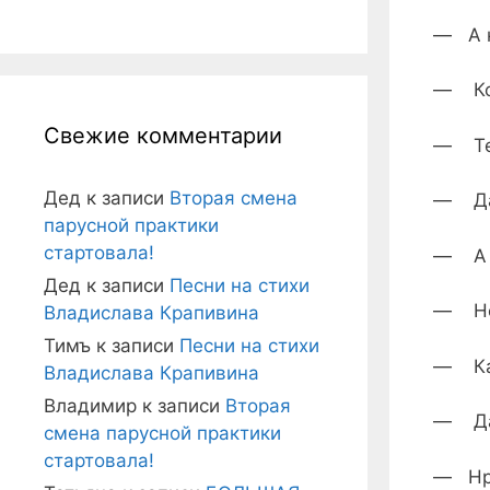
— А к
— Ког
Свежие комментарии
— Теб
Дед
к записи
Вторая смена
— Да,
парусной практики
стартовала!
— А д
Дед
к записи
Песни на стихи
— Нет
Владислава Крапивина
Тимъ
к записи
Песни на стихи
— Как
Владислава Крапивина
Владимир
к записи
Вторая
— Да 
смена парусной практики
стартовала!
— Нра