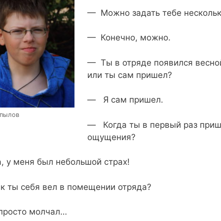
— Можно задать тебе нескольк
— Конечно, можно.
— Ты в отряде появился весной
или ты сам пришел?
— Я сам пришел.
опылов
— Когда ты в первый раз прише
ощущения?
 у меня был небольшой страх!
 ты себя вел в помещении отряда?
просто молчал…