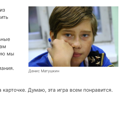
из
ить
ьные
нам
рую мы
мания.
Денис Матушкин
 карточке. Думаю, эта игра всем понравится.