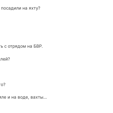
 посадили на яхту?
ь с отрядом на БВР.
елей?
го?
ле и на воде, вахты…