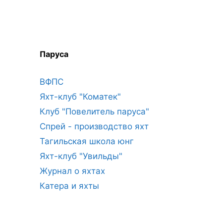
Паруса
ВФПС
Яхт-клуб "Коматек"
Клуб "Повелитель паруса"
Спрей - производство яхт
Тагильская школа юнг
Яхт-клуб "Увильды"
Журнал о яхтах
Катера и яхты