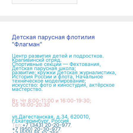
Детская парусная флотилия
"Флагман"
Центр развития детей и подростков.
Крапивинскй отряд.
Спортивные секции — Фехтования,
Детская парусная школа;
развитие: кружки Детская журналистика,
История России и флота, Начальное
техническое моделирование;
искусство: фото и киностудия, актёрское
мастерство.
Вт, Чт 8:00-11:00 и 16:00-19:30;
Сб 16:00-20:30
ул.Дагестанская, д.34
,
620010
,
г.
Екатеринбург
,
Россия
Тел:
+7 (343) 20-20-977
,
+7 (950) 20-30-977
,