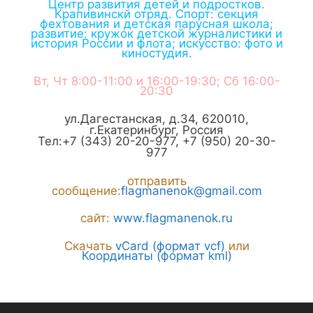
Центр развития детей и подростков.
Крапивинскй отряд. Спорт: секция
фехтования и детская парусная школа;
развитие: кружок детской журналистики и
история России и флота; искусство: фото и
киностудия.
Вт, Чт 8:00-11:00 и 16:00-19:30; Сб 16:00-
20:30
ул.Дагестанская, д.34
,
620010
,
г.
Екатеринбург
,
Россия
Тел:
+7 (343) 20-20-977
,
+7 (950) 20-30-
977
отправить
сообщение:
flagmanenok@gmail.com
сайт:
www.flagmanenok.ru
Скачать
vCard (формат vcf)
или
Координаты (формат kml)