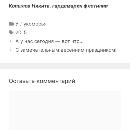
Копылов Никита,
гардемарин флотилии
Рубрики
У Лукоморья
Метки
2015
Навигация
А у нас сегодня — вот что…
записи
С замечательным весенним праздником!
Оставьте комментарий
Комментарий