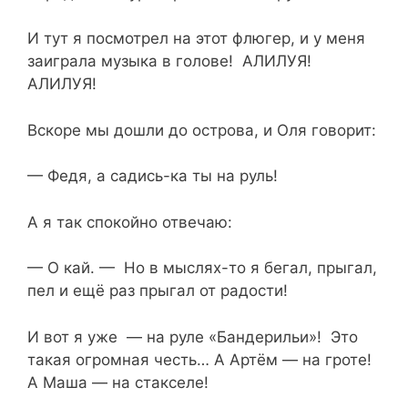
И тут я посмотрел на этот флюгер, и у меня
заиграла музыка в голове! АЛИЛУЯ!
АЛИЛУЯ!
Вскоре мы дошли до острова, и Оля говорит:
— Федя, а садись-ка ты на руль!
А я так спокойно отвечаю:
— О кай. — Но в мыслях-то я бегал, прыгал,
пел и ещё раз прыгал от радости!
И вот я уже — на руле «Бандерильи»! Это
такая огромная честь… А Артём — на гроте!
А Маша — на стакселе!