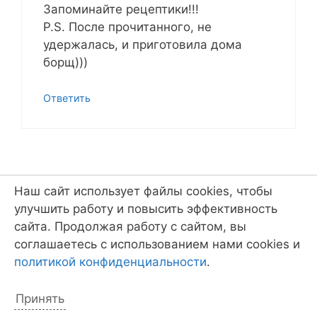
Запоминайте рецептики!!!
P.S. После прочитанного, не
удержалась, и приготовила дома
борщ)))
Ответить
Lena Sintzova
Наш сайт использует файлы cookies, чтобы
21.07.2014 в 12:38
улучшить работу и повысить эффективность
сайта. Продолжая работу с сайтом, вы
соглашаетесь с использованием нами cookies и
Приветствую вас, Флагманята! Очень
политикой конфиденциальности
.
радуют ваши описания приключений,
с удовольствием читаем всех семьёй!
Принять
Продолжайте в том же духе, и пусть