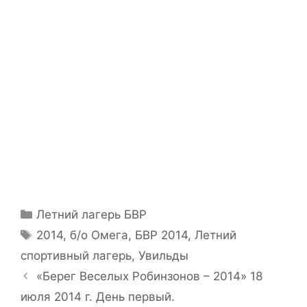
Рубрики
Летний лагерь БВР
Метки
2014
,
б/о Омега
,
БВР 2014
,
Летний
спортивный лагерь
,
Увильды
Навигация
«Берег Веселых Робинзонов – 2014» 18
записи
июля 2014 г. День первый.