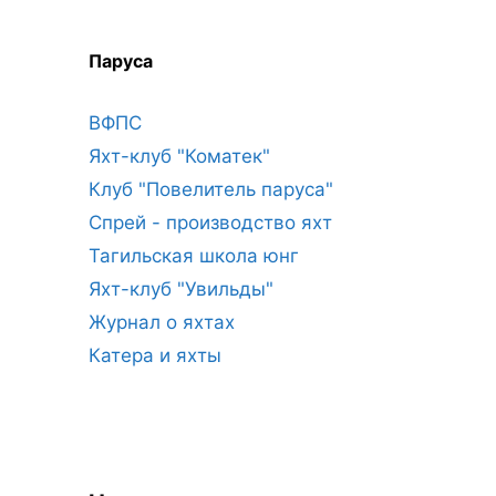
Паруса
ВФПС
Яхт-клуб "Коматек"
Клуб "Повелитель паруса"
Спрей - производство яхт
Тагильская школа юнг
Яхт-клуб "Увильды"
Журнал о яхтах
Катера и яхты