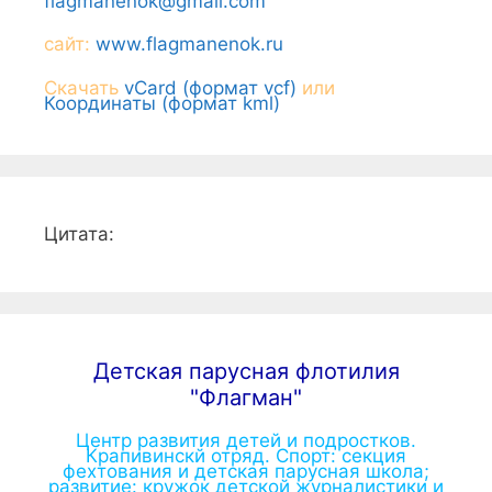
flagmanenok@gmail.com
сайт:
www.flagmanenok.ru
Скачать
vCard (формат vcf)
или
Координаты (формат kml)
Цитата:
Детская парусная флотилия
"Флагман"
Центр развития детей и подростков.
Крапивинскй отряд. Спорт: секция
фехтования и детская парусная школа;
развитие: кружок детской журналистики и