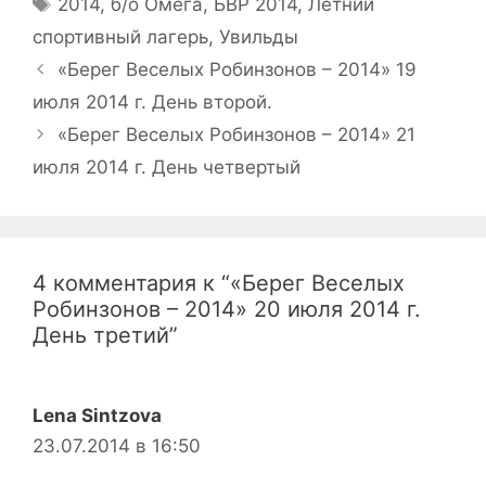
Метки
2014
,
б/о Омега
,
БВР 2014
,
Летний
спортивный лагерь
,
Увильды
Навигация
«Берег Веселых Робинзонов – 2014» 19
записи
июля 2014 г. День второй.
«Берег Веселых Робинзонов – 2014» 21
июля 2014 г. День четвертый
4 комментария к “«Берег Веселых
Робинзонов – 2014» 20 июля 2014 г.
День третий”
Lena Sintzova
23.07.2014 в 16:50