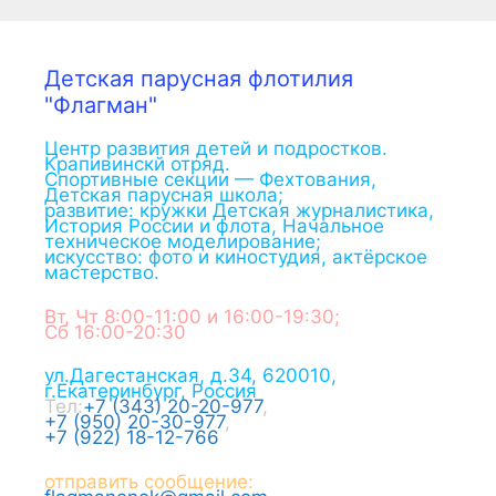
Детская парусная флотилия
"Флагман"
Центр развития детей и подростков.
Крапивинскй отряд.
Спортивные секции — Фехтования,
Детская парусная школа;
развитие: кружки Детская журналистика,
История России и флота, Начальное
техническое моделирование;
искусство: фото и киностудия, актёрское
мастерство.
Вт, Чт 8:00-11:00 и 16:00-19:30;
Сб 16:00-20:30
ул.Дагестанская, д.34
,
620010
,
г.
Екатеринбург
,
Россия
Тел:
+7 (343) 20-20-977
,
+7 (950) 20-30-977
,
+7 (922) 18-12-766
отправить сообщение: