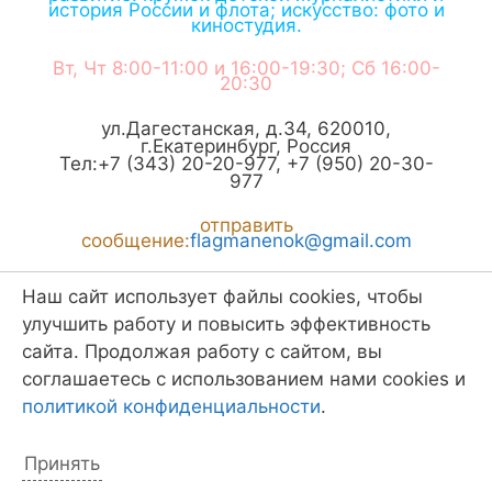
история России и флота; искусство: фото и
киностудия.
Вт, Чт 8:00-11:00 и 16:00-19:30; Сб 16:00-
20:30
ул.Дагестанская, д.34
,
620010
,
г.
Екатеринбург
,
Россия
Тел:
+7 (343) 20-20-977
,
+7 (950) 20-30-
977
отправить
сообщение:
flagmanenok@gmail.com
сайт:
www.flagmanenok.ru
Наш сайт использует файлы cookies, чтобы
улучшить работу и повысить эффективность
Скачать
vCard (формат vcf)
или
Координаты (формат kml)
сайта. Продолжая работу с сайтом, вы
соглашаетесь с использованием нами cookies и
политикой конфиденциальности
.
О чём этот сайт: О весёлой, разнообразной, иногда трудной жизни
Принять
детей в центре развития детей и подростков, Крапивинском отряде
"Флагман" на Химмаше в Екатеринбурге, где они в городском лагере