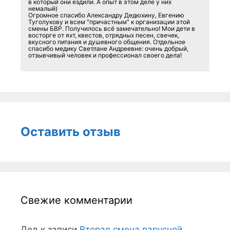
в который они ездили. А опыт в этом деле у них
немалый)
Огромное спасибо Александру Дедюхину, Евгению
Туголукову и всем "причастным" к организации этой
смены БВР. Получилось всё замечательно! Мои дети в
восторге от яхт, квестов, отрядных песен, свечек,
вкусного питания и душевного общения. Отдельное
спасибо медику Светлане Андреевне: очень добрый,
отзывчивый человек и профессионал своего дела!
Оставить отзыв
Свежие комментарии
Дед
к записи
Вторая смена парусной