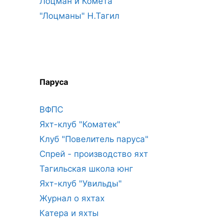
Лоцман и Комета
"Лоцманы" Н.Тагил
Паруса
ВФПС
Яхт-клуб "Коматек"
Клуб "Повелитель паруса"
Спрей - производство яхт
Тагильская школа юнг
Яхт-клуб "Увильды"
Журнал о яхтах
Катера и яхты