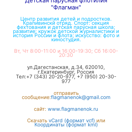
Детская парусная флотилия
"Флагман"
Центр развития детей и подростков.
Крапивинскй отряд. Спорт: секция
фехтования и детская парусная школа;
развитие: кружок детской журналистики и
история России и флота; искусство: фото и
киностудия.
Вт, Чт 8:00-11:00 и 16:00-19:30; Сб 16:00-
20:30
ул.Дагестанская, д.34
,
620010
,
г.
Екатеринбург
,
Россия
Тел:
+7 (343) 20-20-977
,
+7 (950) 20-30-
977
отправить
сообщение:
flagmanenok@gmail.com
сайт:
www.flagmanenok.ru
Скачать
vCard (формат vcf)
или
Координаты (формат kml)