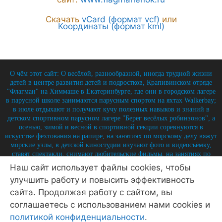
Скачать
vCard (формат vcf)
или
Координаты (формат kml)
О чём этот сайт: О весёлой, разнообразной, иногда трудной жизни
детей в центре развития детей и подростков, Крапивинском отряде
"Флагман" на Химмаше в Екатеринбурге, где они в городском лагере
в парусной школе занимаются парусным спортом на яхтах Walkerbay;
в июле отдыхают и получают кучу полезных навыков и знаний в
детском спортивном парусном лагере "Берег весёлых робинзонов", а
осенью, зимой и весной в спортивной секции соревнуются в
искусстве фехтования на рапире, на занятиях по морскому делу вяжут
морские узлы, в детской киностудии изучают фото и видеосъёмку,
ставят спектакли, снимают любительские фильмы, на занятиях по
истории углубляют свои знания по историю России и флота, и
Наш сайт использует файлы cookies, чтобы
круглый год на занятиях по детской журналистике практикуются в
улучшить работу и повысить эффективность
написании заметок, репортажей, интервью, выпуская стен-газету и
выкладывая лучшие материалы на отрядный сайт.
сайта. Продолжая работу с сайтом, вы
соглашаетесь с использованием нами cookies и
© 2026 Крапивинский отряд Флагман - детский центр
Екатеринбург
• Создано в
GeneratePress
политикой конфиденциальности
.