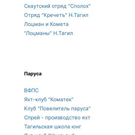
Скаутский отряд "Сполох"
Отряд "Кречетъ" Н.Тагил
Лоцман и Комета
"Лоцманы" Н.Тагил
Паруса
ВФПС
Яхт-клуб "Коматек"
Клуб "Повелитель паруса"
Спрей - производство яхт
Тагильская школа юнг