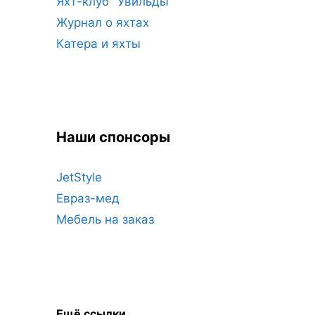
Яхт-клуб "Увильды"
Журнал о яхтах
Катера и яхты
Наши спонсоры
JetStyle
Евраз-мед
Мебель на заказ
Ещё ссылки