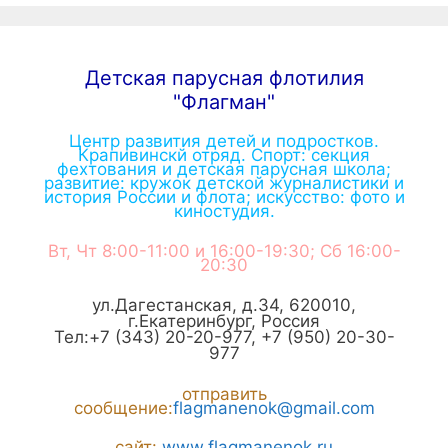
Детская парусная флотилия
"Флагман"
Центр развития детей и подростков.
Крапивинскй отряд. Спорт: секция
фехтования и детская парусная школа;
развитие: кружок детской журналистики и
история России и флота; искусство: фото и
киностудия.
Вт, Чт 8:00-11:00 и 16:00-19:30; Сб 16:00-
20:30
ул.Дагестанская, д.34
,
620010
,
г.
Екатеринбург
,
Россия
Тел:
+7 (343) 20-20-977
,
+7 (950) 20-30-
977
отправить
сообщение:
flagmanenok@gmail.com
сайт:
www.flagmanenok.ru