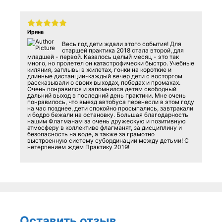
Ирина
Весь год дети ждали этого события! Для
старшей практика 2018 стала второй, для
младшей - первой. Казалось целый месяц - это так
много, но пролетел он катастрофически быстро. Учебные
киляния, заплывы в жилетах, гонки на короткие и
длинные дистанции-каждый вечер дети с восторгом
рассказывали о своих выходах, победах и промахах.
Очень понравился и запомнился детям свободный
дальний выход в последний день практики. Мне очень
понравилось, что выезд автобуса перенесли в этом году
на час позднее, дети спокойно просыпались, завтракали
и бодро бежали на остановку. Большая благодарность
нашим Флагманам за очень дружескую и позитивную
атмосферу в коллективе флагманят, за дисциплину и
безопасность на воде, а также за грамотно
выстроенную систему субординации между детьми! С
нетерпением ждём Практику 2019!
Оставить отзыв