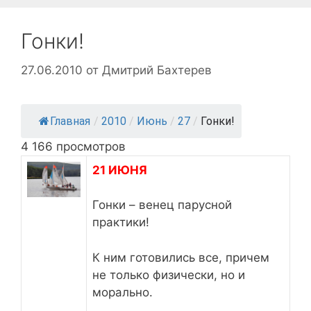
Гонки!
27.06.2010
от
Дмитрий Бахтерев
Главная
/
2010
/
Июнь
/
27
/
Гонки!
4 166 просмотров
21 ИЮНЯ
Гонки – венец парусной
практики!
К ним готовились все, причем
не только физически, но и
морально.