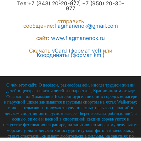
Тел:
+7 (343) 20-20-977
,
+7 (950) 20-30-
977
отправить
сообщение:
flagmanenok@gmail.com
сайт:
www.flagmanenok.ru
Скачать
vCard (формат vcf)
или
Координаты (формат kml)
О чём этот сайт: О весёлой, разнообразной, иногда трудной жизни
детей в центре развития детей и подростков, Крапивинском отряде
"Флагман" на Химмаше в Екатеринбурге, где они в городском лагере
в парусной школе занимаются парусным спортом на яхтах Walkerbay;
в июле отдыхают и получают кучу полезных навыков и знаний в
детском спортивном парусном лагере "Берег весёлых робинзонов", а
осенью, зимой и весной в спортивной секции соревнуются в
искусстве фехтования на рапире, на занятиях по морскому делу вяжут
морские узлы, в детской киностудии изучают фото и видеосъёмку,
ставят спектакли, снимают любительские фильмы, на занятиях по