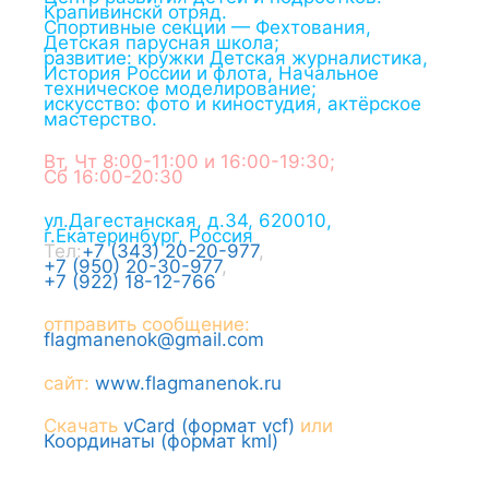
Крапивинскй отряд.
Спортивные секции — Фехтования,
Детская парусная школа;
развитие: кружки Детская журналистика,
История России и флота, Начальное
техническое моделирование;
искусство: фото и киностудия, актёрское
мастерство.
Вт, Чт 8:00-11:00 и 16:00-19:30;
Сб 16:00-20:30
ул.Дагестанская, д.34
,
620010
,
г.
Екатеринбург
,
Россия
Тел:
+7 (343) 20-20-977
,
+7 (950) 20-30-977
,
+7 (922) 18-12-766
отправить сообщение:
flagmanenok@gmail.com
сайт:
www.flagmanenok.ru
Скачать
vCard (формат vcf)
или
Координаты (формат kml)