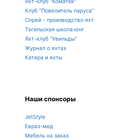
Яхт-клуб "Коматек"
Клуб "Повелитель паруса"
Спрей - производство яхт
Тагильская школа юнг
Яхт-клуб "Увильды"
Журнал о яхтах
Катера и яхты
Наши спонсоры
JetStyle
Евраз-мед
Мебель на заказ