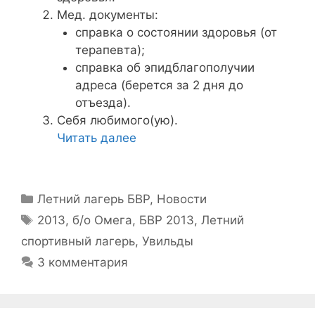
Мед. документы:
справка о состоянии здоровья (от
терапевта);
справка об эпидблагополучии
адреса (берется за 2 дня до
отъезда).
Себя любимого(ую).
Читать далее
Рубрики
Летний лагерь БВР
,
Новости
Метки
2013
,
б/о Омега
,
БВР 2013
,
Летний
спортивный лагерь
,
Увильды
3 комментария