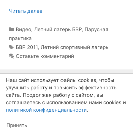
Читать далее
Рубрики
Видео
,
Летний лагерь БВР
,
Парусная
практика
Метки
БВР 2011
,
Летний спортивный лагерь
Оставьте комментарий
Наш сайт использует файлы cookies, чтобы
Берег Весёлых Робинзонов —
улучшить работу и повысить эффективность
сайта. Продолжая работу с сайтом, вы
2011 (анонс)
соглашаетесь с использованием нами cookies и
30.06.2011
от
Дмитрий Бахтерев
политикой конфиденциальности
.
Принять