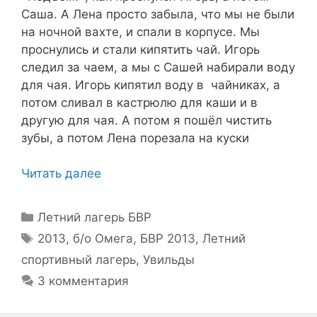
Саша. А Лена просто забыла, что мы не были
на ночной вахте, и спали в корпусе. Мы
проснулись и стали кипятить чай. Игорь
следил за чаем, а мы с Сашей набирали воду
для чая. Игорь кипятил воду в чайниках, а
потом сливал в кастрюлю для каши и в
другую для чая. А потом я пошёл чистить
зубы, а потом Лена порезала на куски
Читать далее
Рубрики
Летний лагерь БВР
Метки
2013
,
б/о Омега
,
БВР 2013
,
Летний
спортивный лагерь
,
Увильды
3 комментария