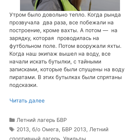
Утром было довольно тепло. Когда рында
прозвучала два раза, все побежали на
построение, кроме вахты. А потом — на
зарядку, которая проводилась на
футбольном поле. Потом вооружали яхты.
Когда наш экипаж вышел на воду, все
начали искать бутылки, с тайными
записками, которые были спущены на воду
пиратами. В этих бутылках были спрятаны
подсказки.
Читать далее
Рубрики
Летний лагерь БВР
Метки
2013
,
б/о Омега
,
БВР 2013
,
Летний
спортивный лагерь
,
Увильды