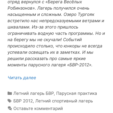
отряд вернулся с «Берега Весёлых
Робинзонов». Лагерь получился очень
насыщенным и сложным. Озеро Тургояк
встретило нас непредсказуемыми ветрами и
шквалами. Из-за этого пришлось
ограничивать водную часть программы. Но и
на берегу мы не скучали! Событий
происходило столько, что юнкоры не всегда
успевали освещать их в заметках. И мы
решили рассказать про самые яркие
моменты парусного лагеря «БВР-2012».
Читать далее
Рубрики
Летний лагерь БВР
,
Парусная практика
Метки
БВР 2012
,
Летний спортивный лагерь
Оставьте комментарий