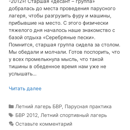
-2012»! Старшая «десант – группа»
добралась до места проведения парусного
лагеря, чтобы разгрузить фуру и машины,
прибывшие на место. С этого физически
тяжелого дня началось наше знакомство с
базой отдыха «Серебряные пески».
Помнится, старшая группа сидела за столом.
Мы обедали и молчали. Готов поспорить, что
у всех промелькнула мысль, что такой
тишины в обеденное время нам уже не
услышать…
Читать далее
Рубрики
Летний лагерь БВР
,
Парусная практика
Метки
БВР 2012
,
Летний спортивный лагерь
Оставьте комментарий