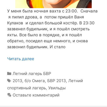
У меня была ночная вахта с 23:00. Сначала
я пилил дрова, а потом пришёл Ваня
Кулаков и сделал большой костёр. В 23:30
зазвенел будильник, и я пошёл смотреть
яхты. Все было в порядке, и я пошёл
обратно, посидел еще немного, и снова
зазвонил будильник. И стало
Читать далее
Рубрики
Летний лагерь БВР
Метки
2013
,
б/о Омега
,
БВР 2013
,
Летний
спортивный лагерь
,
Увильды
Оставьте комментарий