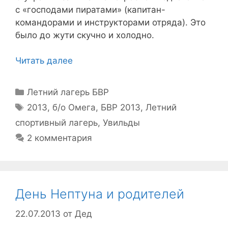
с «господами пиратами» (капитан-
командорами и инструкторами отряда). Это
было до жути скучно и холодно.
Читать далее
Рубрики
Летний лагерь БВР
Метки
2013
,
б/о Омега
,
БВР 2013
,
Летний
спортивный лагерь
,
Увильды
2 комментария
День Нептуна и родителей
22.07.2013
от
Дед