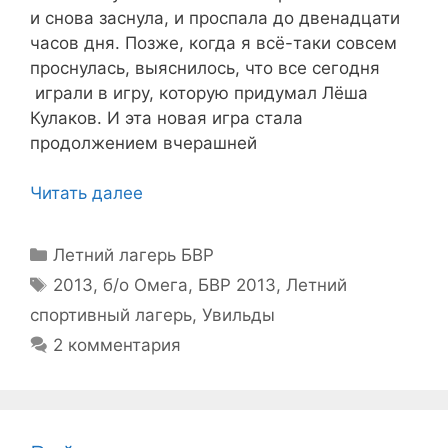
и снова заснула, и проспала до двенадцати
часов дня. Позже, когда я всё-таки совсем
проснулась, выяснилось, что все сегодня
играли в игру, которую придумал Лёша
Кулаков. И эта новая игра стала
продолжением вчерашней
Читать далее
Рубрики
Летний лагерь БВР
Метки
2013
,
б/о Омега
,
БВР 2013
,
Летний
спортивный лагерь
,
Увильды
2 комментария