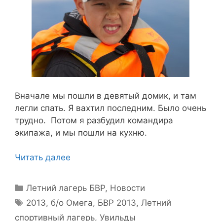
Вначале мы пошли в девятый домик, и там
легли спать. Я вахтил последним. Было очень
трудно. Потом я разбудил командира
экипажа, и мы пошли на кухню.
Читать далее
Рубрики
Летний лагерь БВР
,
Новости
Метки
2013
,
б/о Омега
,
БВР 2013
,
Летний
спортивный лагерь
,
Увильды