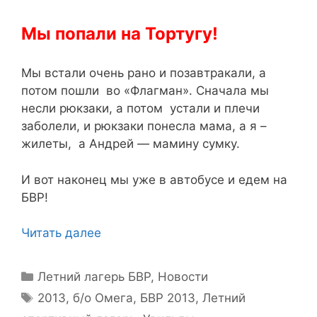
Мы попали на Тортугу!
Мы встали очень рано и позавтракали, а
потом пошли во «Флагман». Сначала мы
несли рюкзаки, а потом устали и плечи
заболели, и рюкзаки понесла мама, а я –
жилеты, а Андрей — мамину сумку.
И вот наконец мы уже в автобусе и едем на
БВР!
Читать далее
Рубрики
Летний лагерь БВР
,
Новости
Метки
2013
,
б/о Омега
,
БВР 2013
,
Летний