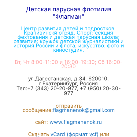
Детская парусная флотилия
"Флагман"
Центр развития детей и подростков.
Крапивинскй отряд. Спорт: секция
фехтования и детская парусная школа;
развитие: кружок детской журналистики и
история России и флота; искусство: фото и
киностудия.
Вт, Чт 8:00-11:00 и 16:00-19:30; Сб 16:00-
20:30
ул.Дагестанская, д.34
,
620010
,
г.
Екатеринбург
,
Россия
Тел:
+7 (343) 20-20-977
,
+7 (950) 20-30-
977
отправить
сообщение:
flagmanenok@gmail.com
сайт:
www.flagmanenok.ru
Скачать
vCard (формат vcf)
или