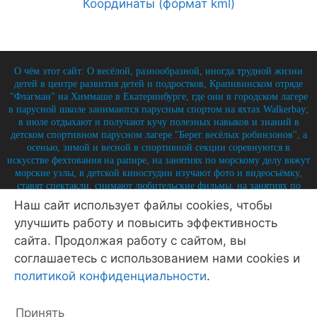
Координаты (формат kml)
О чём этот сайт: О весёлой, разнообразной, иногда трудной жизни
детей в центре развития детей и подростков, Крапивинском отряде
"Флагман" на Химмаше в Екатеринбурге, где они в городском лагере
в парусной школе занимаются парусным спортом на яхтах Walkerbay;
в июле отдыхают и получают кучу полезных навыков и знаний в
детском спортивном парусном лагере "Берег весёлых робинзонов", а
осенью, зимой и весной в спортивной секции соревнуются в
искусстве фехтования на рапире, на занятиях по морскому делу вяжут
морские узлы, в детской киностудии изучают фото и видеосъёмку,
ставят спектакли, снимают любительские фильмы, на занятиях по
истории углубляют свои знания по историю России и флота, и
Наш сайт использует файлы cookies, чтобы
круглый год на занятиях по детской журналистике практикуются в
улучшить работу и повысить эффективность
написании заметок, репортажей, интервью, выпуская стен-газету и
выкладывая лучшие материалы на отрядный сайт.
сайта. Продолжая работу с сайтом, вы
соглашаетесь с использованием нами cookies и
© 2026 Крапивинский отряд Флагман - детский центр
Екатеринбург
• Создано в
GeneratePress
политикой конфиденциальности
.
Политика конфиденциальности
Принять