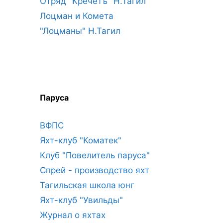
Отряд "Кречетъ" Н.Тагил
Лоцман и Комета
"Лоцманы" Н.Тагил
Паруса
ВФПС
Яхт-клуб "Коматек"
Клуб "Повелитель паруса"
Спрей - производство яхт
Тагильская школа юнг
Яхт-клуб "Увильды"
Журнал о яхтах