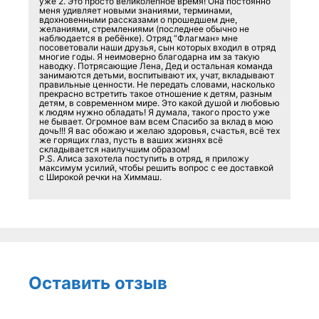
уже 2. Это просто великолепное время! Она постоянно
меня удивляет новыми знаниями, терминами,
вдохновенными рассказами о прошедшем дне,
желаниями, стремлениями (последнее обычно не
наблюдается в ребёнке). Отряд “Флагман» мне
посоветовали наши друзья, сын которых входил в отряд
многие годы. Я неимоверно благодарна им за такую
наводку. Потрясающие Лена, Дед и остальная команда
занимаются детьми, воспитывают их, учат, вкладывают
правильные ценности. Не передать словами, насколько
прекрасно встретить такое отношение к детям, разным
детям, в современном мире. Это какой душой и любовью
к людям нужно обладать! Я думала, такого просто уже
не бывает. Огромное вам всем Спасибо за вклад в мою
дочь!!! Я вас обожаю и желаю здоровья, счастья, всё тех
же горящих глаз, пусть в ваших жизнях всё
складывается наилучшим образом!
P.S. Алиса захотела поступить в отряд, я приложу
максимум усилий, чтобы решить вопрос с ее доставкой
с Широкой речки на Химмаш.
Оставить отзыв