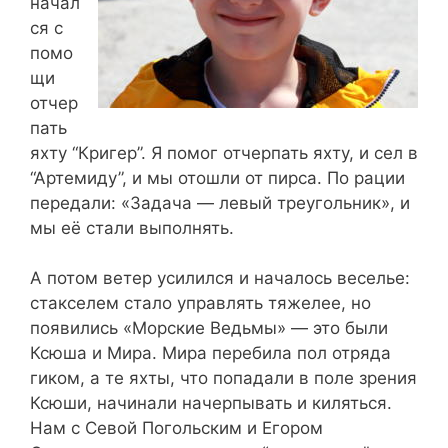
начал
ся с
помо
щи
отчер
пать
яхту “Кригер”. Я помог отчерпать яхту, и сел в
“Артемиду”, и мы отошли от пирса. По рации
передали: «Задача — левый треугольник», и
мы её стали выполнять.
А потом ветер усилился и началось веселье:
стакселем стало управлять тяжелее, но
появились «Морские Ведьмы» — это были
Ксюша и Мира. Мира перебила пол отряда
гиком, а те яхты, что попадали в поле зрения
Ксюши, начинали начерпывать и киляться.
Нам с Севой Погольским и Егором