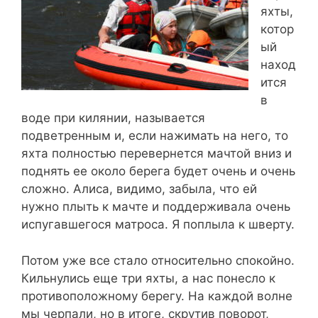
яхты,
котор
ый
наход
ится
в
воде при килянии, называется
подветренным и, если нажимать на него, то
яхта полностью перевернется мачтой вниз и
поднять ее около берега будет очень и очень
сложно. Алиса, видимо, забыла, что ей
нужно плыть к мачте и поддерживала очень
испугавшегося матроса. Я поплыла к шверту.
Потом уже все стало относительно спокойно.
Кильнулись еще три яхты, а нас понесло к
противоположному берегу. На каждой волне
мы черпали, но в итоге, скрутив поворот,