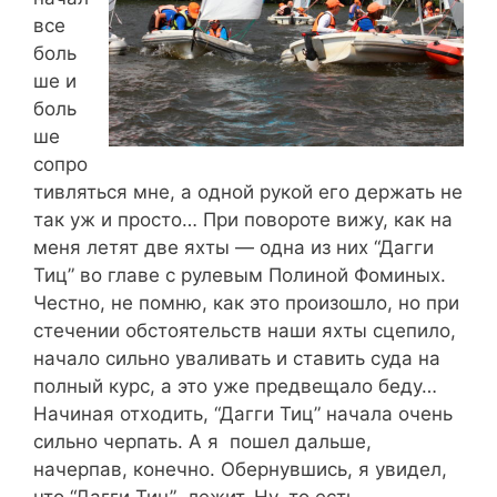
все
боль
ше и
боль
ше
сопро
тивляться мне, а одной рукой его держать не
так уж и просто… При повороте вижу, как на
меня летят две яхты — одна из них “Дагги
Тиц” во главе с рулевым Полиной Фоминых.
Честно, не помню, как это произошло, но при
стечении обстоятельств наши яхты сцепило,
начало сильно уваливать и ставить суда на
полный курс, а это уже предвещало беду…
Начиная отходить, “Дагги Тиц” начала очень
сильно черпать. А я пошел дальше,
начерпав, конечно. Обернувшись, я увидел,
что “Дагги Тиц” лежит. Ну, то есть