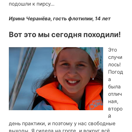
подошли к пирсу…
Ирина Черанёва, гость флотилии, 14 лет
Вот это мы сегодня походили!
Это
случи
лось!
Погод
а
была
отлич
ная,
второ
й
день практики, и поэтому у нас свободные
выходы. Я сидела на гроте, и вокруг всё