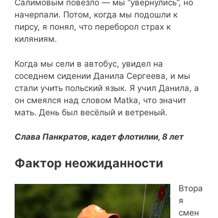
Салимовым повезло — мы “увернулись”, но
начерпали. Потом, когда мы подошли к
пирсу, я понял, что переборол страх к
киляниям.
Когда мы сели в автобус, увидел на
соседнем сидении Данила Сергеева, и мы
стали учить польский язык. Я учил Данила, а
он смеялся над словом Matka, что значит
мать. День был весёлый и ветреный.
Слава Панкратов, кадет флотилии, 8 лет
Фактор неожиданности
Втора
я
смен