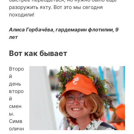
разоружить яхту. Вот это мы сегодня
походили!
Алиса Горбачёва, гардемарин флотилии, 9
лет
Вот как бывает
Второ
й
день
второ
й
смен
ы.
Симв
оличн