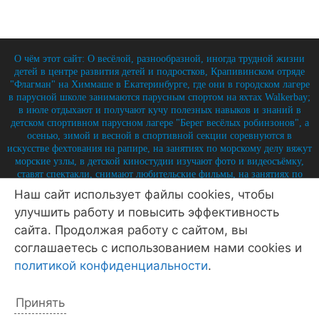
О чём этот сайт: О весёлой, разнообразной, иногда трудной жизни
детей в центре развития детей и подростков, Крапивинском отряде
"Флагман" на Химмаше в Екатеринбурге, где они в городском лагере
в парусной школе занимаются парусным спортом на яхтах Walkerbay;
в июле отдыхают и получают кучу полезных навыков и знаний в
детском спортивном парусном лагере "Берег весёлых робинзонов", а
осенью, зимой и весной в спортивной секции соревнуются в
искусстве фехтования на рапире, на занятиях по морскому делу вяжут
морские узлы, в детской киностудии изучают фото и видеосъёмку,
ставят спектакли, снимают любительские фильмы, на занятиях по
истории углубляют свои знания по историю России и флота, и
Наш сайт использует файлы cookies, чтобы
круглый год на занятиях по детской журналистике практикуются в
улучшить работу и повысить эффективность
написании заметок, репортажей, интервью, выпуская стен-газету и
выкладывая лучшие материалы на отрядный сайт.
сайта. Продолжая работу с сайтом, вы
© 2026 Крапивинский отряд Флагман - детский центр
соглашаетесь с использованием нами cookies и
Екатеринбург
• Создано в
GeneratePress
политикой конфиденциальности
.
Политика конфиденциальности
Принять