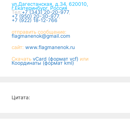
ул.Дагестанская, д.34
,
620010
,
г.
Екатеринбург
,
Россия
Тел:
+7 (343) 20-20-977
,
+7 (950) 20-30-977
,
+7 (922) 18-12-766
отправить сообщение:
flagmanenok@gmail.com
сайт:
www.flagmanenok.ru
Скачать
vCard (формат vcf)
или
Координаты (формат kml)
Цитата: