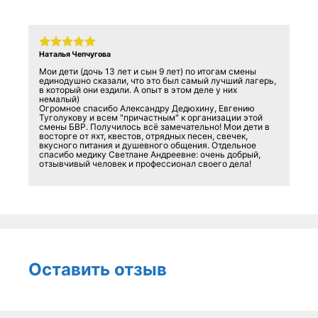
Наталья Чепчугова
Мои дети (дочь 13 лет и сын 9 лет) по итогам смены
единодушно сказали, что это был самый лучший лагерь,
в который они ездили. А опыт в этом деле у них
немалый)
Огромное спасибо Александру Дедюхину, Евгению
Туголукову и всем "причастным" к организации этой
смены БВР. Получилось всё замечательно! Мои дети в
восторге от яхт, квестов, отрядных песен, свечек,
вкусного питания и душевного общения. Отдельное
спасибо медику Светлане Андреевне: очень добрый,
отзывчивый человек и профессионал своего дела!
Оставить отзыв