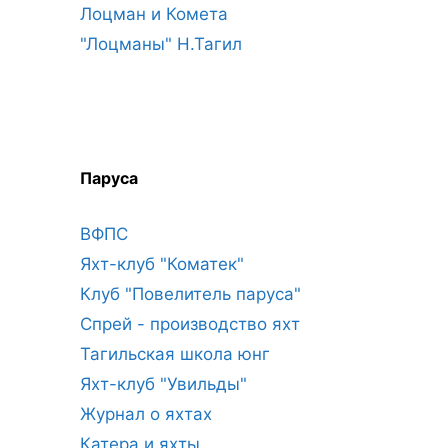
Лоцман и Комета
"Лоцманы" Н.Тагил
Паруса
ВФПС
Яхт-клуб "Коматек"
Клуб "Повелитель паруса"
Спрей - производство яхт
Тагильская школа юнг
Яхт-клуб "Увильды"
Журнал о яхтах
Катера и яхты