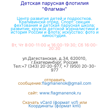
Детская парусная флотилия
"Флагман"
Центр развития детей и подростков.
Крапивинскй отряд. Спорт: секция
фехтования и детская парусная школа;
развитие: кружок детской журналистики и
история России и флота; искусство: фото и
киностудия.
Вт, Чт 8:00-11:00 и 16:00-19:30; Сб 16:00-
20:30
ул.Дагестанская, д.34
,
620010
,
г.
Екатеринбург
,
Россия
Тел:
+7 (343) 20-20-977
,
+7 (950) 20-30-
977
отправить
сообщение:
flagmanenok@gmail.com
сайт:
www.flagmanenok.ru
Скачать
vCard (формат vcf)
или
Координаты (формат kml)