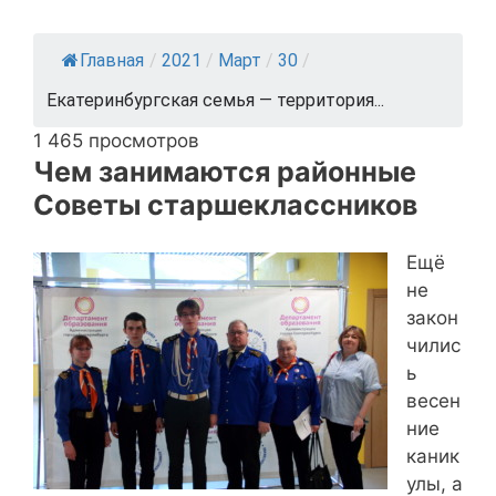
Главная
/
2021
/
Март
/
30
/
Екатеринбургская семья — территория...
1 465 просмотров
Чем занимаются районные
Советы старшеклассников
Ещё
не
закон
чилис
ь
весен
ние
каник
улы, а