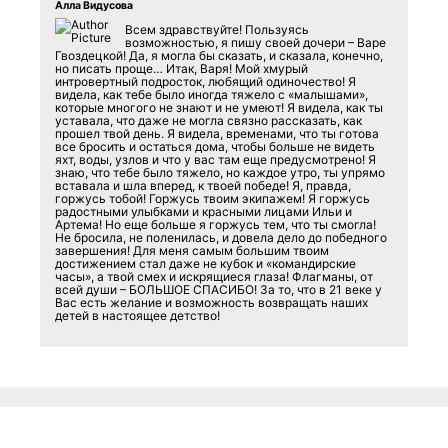
Алла Видусова
Всем здравствуйте! Пользуясь
возможностью, я пишу своей дочери – Варе
Гвоздецкой! Да, я могла бы сказать, и сказала, конечно,
но писать проще… Итак, Варя! Мой хмурый
интровертный подросток, любящий одиночество! Я
видела, как тебе было иногда тяжело с «малышами»,
которые многого не знают и не умеют! Я видела, как ты
уставала, что даже не могла связно рассказать, как
прошел твой день. Я видела, временами, что ты готова
все бросить и остаться дома, чтобы больше не видеть
яхт, воды, узлов и что у вас там еще предусмотрено! Я
знаю, что тебе было тяжело, но каждое утро, ты упрямо
вставала и шла вперед, к твоей победе! Я, правда,
горжусь тобой! Горжусь твоим экипажем! Я горжусь
радостными улыбками и красными лицами Ильи и
Артема! Но еще больше я горжусь тем, что ты смогла!
Не бросила, не поленилась, и довела дело до победного
завершения! Для меня самым большим твоим
достижением стал даже не кубок и «командирские
часы», а твой смех и искрящиеся глаза! Флагманы, от
всей души – БОЛЬШОЕ СПАСИБО! За то, что в 21 веке у
Вас есть желание и возможность возвращать наших
детей в настоящее детство!