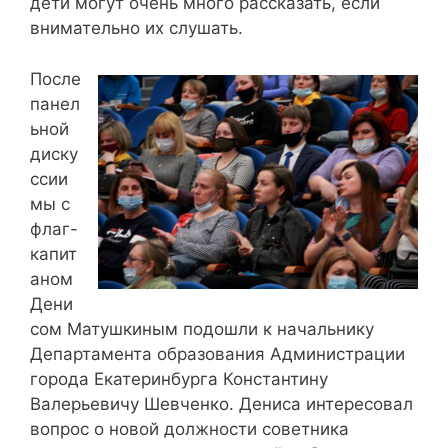
дети могут очень много рассказать, если
внимательно их слушать.
После
панел
ьной
диску
ссии
мы с
флаг-
капит
аном
Дени
сом Матушкиным подошли к начальнику
Департамента образования Администрации
города Екатеринбурга Константину
Валерьевичу Шевченко. Дениса интересовал
вопрос о новой должности советника