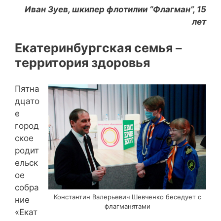
Иван Зуев, шкипер флотилии “Флагман”, 15
лет
Екатеринбургская семья –
территория здоровья
Пятна
дцато
е
город
ское
родит
ельск
ое
собра
Константин Валерьевич Шевченко беседует с
ние
флагманятами
«Екат