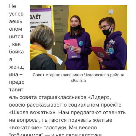
Не
успев
аешь
опом
нится
, как
бойка
я
женщ
ина –
Совет старшеклассников Чкаловского района
«Взлёт»
предс
тавит
ель совета старшеклассников «Лидер»,
вовсю рассказывает о социальном проекте
«Школа вожатых». Нам предлагают отвечать
на вопросы, пытаются повязать жёлтые
«вожатские» галстуки. Мы весело
“отбиваемся” — у нас свои галстуки,