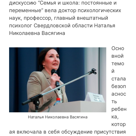
дискуссию “Семья и школа: постоянные и
переменные” вела доктор психологических
наук, профессор, главный внештатный
психолог Свердловской области Наталья
Николаевна Васягина
Осно
вной
темо
й
стала
безоп
аснос
ть
ребен
ка,
Наталья Николаевна Васягина
котор
ая включала в себя обсуждение присутствия