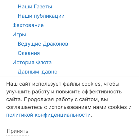
Наши Газеты
Наши публикации
Фехтование
Игры
Ведущие Драконов
Океания
История Флота
Давным-давно
История
Наш сайт использует файлы cookies, чтобы
Фотодело
улучшить работу и повысить эффективность
сайта. Продолжая работу с сайтом, вы
Видео
соглашаетесь с использованием нами cookies и
Городской детский лагерь
политикой конфиденциальности
.
Зимовье
Остров Сокровищ
Принять
Без рубрики