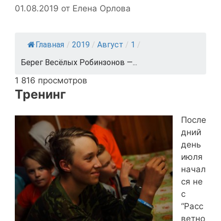
01.08.2019
от
Елена Орлова
Главная
/
2019
/
Август
/
1
/
Берег Весёлых Робинзонов —...
1 816 просмотров
Тренинг
После
дний
день
июля
начал
ся не
с
“Расс
ветно