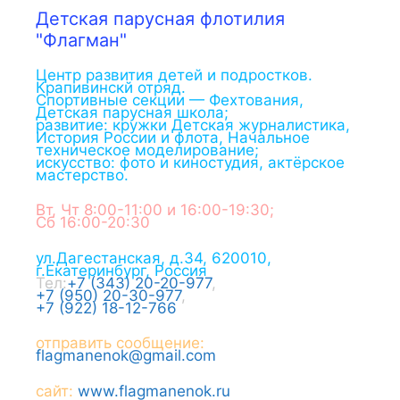
Детская парусная флотилия
"Флагман"
Центр развития детей и подростков.
Крапивинскй отряд.
Спортивные секции — Фехтования,
Детская парусная школа;
развитие: кружки Детская журналистика,
История России и флота, Начальное
техническое моделирование;
искусство: фото и киностудия, актёрское
мастерство.
Вт, Чт 8:00-11:00 и 16:00-19:30;
Сб 16:00-20:30
ул.Дагестанская, д.34
,
620010
,
г.
Екатеринбург
,
Россия
Тел:
+7 (343) 20-20-977
,
+7 (950) 20-30-977
,
+7 (922) 18-12-766
отправить сообщение:
flagmanenok@gmail.com
сайт:
www.flagmanenok.ru