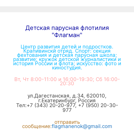
Детская парусная флотилия
"Флагман"
Центр развития детей и подростков.
Крапивинскй отряд. Спорт: секция
фехтования и детская парусная школа;
развитие: кружок детской журналистики и
история России и флота; искусство: фото и
киностудия.
Вт, Чт 8:00-11:00 и 16:00-19:30; Сб 16:00-
20:30
ул.Дагестанская, д.34
,
620010
,
г.
Екатеринбург
,
Россия
Тел:
+7 (343) 20-20-977
,
+7 (950) 20-30-
977
отправить
сообщение:
flagmanenok@gmail.com