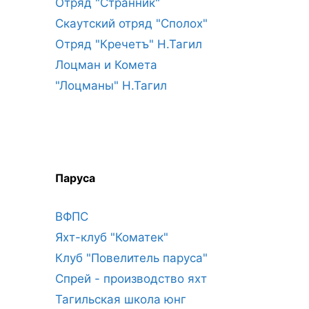
Отряд "Странник"
Скаутский отряд "Сполох"
Отряд "Кречетъ" Н.Тагил
Лоцман и Комета
"Лоцманы" Н.Тагил
Паруса
ВФПС
Яхт-клуб "Коматек"
Клуб "Повелитель паруса"
Спрей - производство яхт
Тагильская школа юнг