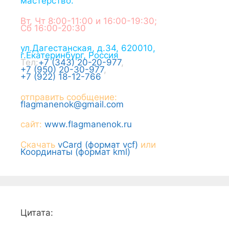
мастерство.
Вт, Чт 8:00-11:00 и 16:00-19:30;
Сб 16:00-20:30
ул.Дагестанская, д.34
,
620010
,
г.
Екатеринбург
,
Россия
Тел:
+7 (343) 20-20-977
,
+7 (950) 20-30-977
,
+7 (922) 18-12-766
отправить сообщение:
flagmanenok@gmail.com
сайт:
www.flagmanenok.ru
Скачать
vCard (формат vcf)
или
Координаты (формат kml)
Цитата: