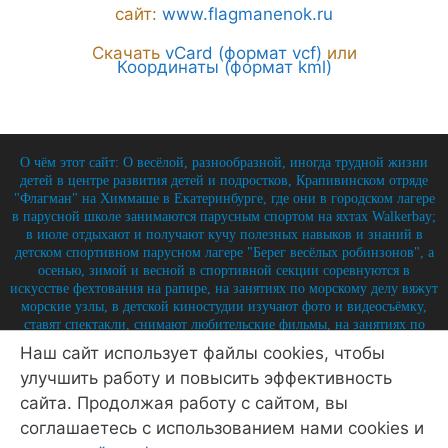
сайт:
www.flagmanenok.ru
Скачать
vCard (формат vcf)
или
Координаты (формат kml)
О чём этот сайт: О весёлой, разнообразной, иногда трудной жизни
детей в центре развития детей и подростков, Крапивинском отряде
"Флагман" на Химмаше в Екатеринбурге, где они в городском лагере
в парусной школе занимаются парусным спортом на яхтах Walkerbay;
в июле отдыхают и получают кучу полезных навыков и знаний в
детском спортивном парусном лагере "Берег весёлых робинзонов", а
осенью, зимой и весной в спортивной секции соревнуются в
искусстве фехтования на рапире, на занятиях по морскому делу вяжут
морские узлы, в детской киностудии изучают фото и видеосъёмку,
ставят спектакли, снимают любительские фильмы, на занятиях по
истории углубляют свои знания по историю России и флота, и
Наш сайт использует файлы cookies, чтобы
круглый год на занятиях по детской журналистике практикуются в
улучшить работу и повысить эффективность
написании заметок, репортажей, интервью, выпуская стен-газету и
выкладывая лучшие материалы на отрядный сайт.
сайта. Продолжая работу с сайтом, вы
© 2026 Крапивинский отряд Флагман - детский центр
соглашаетесь с использованием нами cookies и