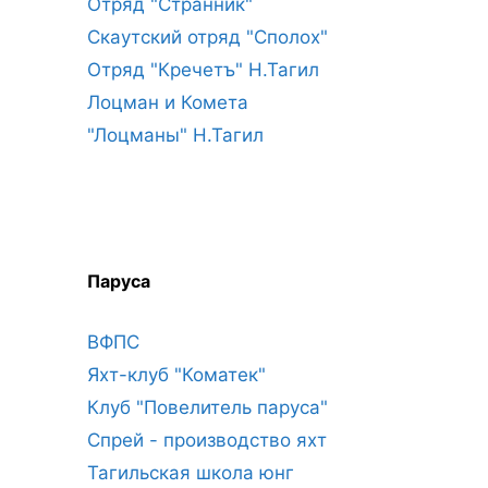
Отряд "Странник"
Скаутский отряд "Сполох"
Отряд "Кречетъ" Н.Тагил
Лоцман и Комета
"Лоцманы" Н.Тагил
Паруса
ВФПС
Яхт-клуб "Коматек"
Клуб "Повелитель паруса"
Спрей - производство яхт
Тагильская школа юнг