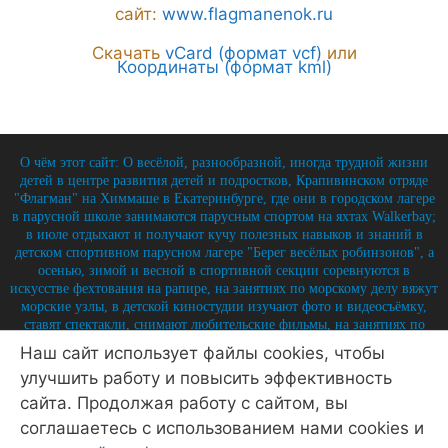
сайт:
www.flagmanenok.ru
Скачать
vCard (формат vcf)
или
Координаты (формат kml)
О чём этот сайт: О весёлой, разнообразной, иногда трудной жизни
детей в центре развития детей и подростков, Крапивинском отряде
"Флагман" на Химмаше в Екатеринбурге, где они в городском лагере
в парусной школе занимаются парусным спортом на яхтах Walkerbay;
в июле отдыхают и получают кучу полезных навыков и знаний в
детском спортивном парусном лагере "Берег весёлых робинзонов", а
осенью, зимой и весной в спортивной секции соревнуются в
искусстве фехтования на рапире, на занятиях по морскому делу вяжут
морские узлы, в детской киностудии изучают фото и видеосъёмку,
ставят спектакли, снимают любительские фильмы, на занятиях по
истории углубляют свои знания по историю России и флота, и
Наш сайт использует файлы cookies, чтобы
круглый год на занятиях по детской журналистике практикуются в
улучшить работу и повысить эффективность
написании заметок, репортажей, интервью, выпуская стен-газету и
выкладывая лучшие материалы на отрядный сайт.
сайта. Продолжая работу с сайтом, вы
© 2026 Крапивинский отряд Флагман - детский центр
соглашаетесь с использованием нами cookies и