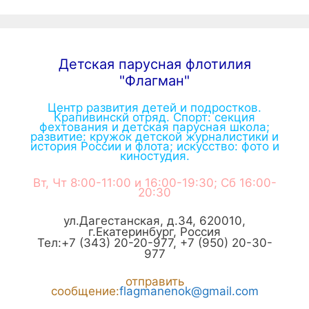
Детская парусная флотилия
"Флагман"
Центр развития детей и подростков.
Крапивинскй отряд. Спорт: секция
фехтования и детская парусная школа;
развитие: кружок детской журналистики и
история России и флота; искусство: фото и
киностудия.
Вт, Чт 8:00-11:00 и 16:00-19:30; Сб 16:00-
20:30
ул.Дагестанская, д.34
,
620010
,
г.
Екатеринбург
,
Россия
Тел:
+7 (343) 20-20-977
,
+7 (950) 20-30-
977
отправить
сообщение:
flagmanenok@gmail.com