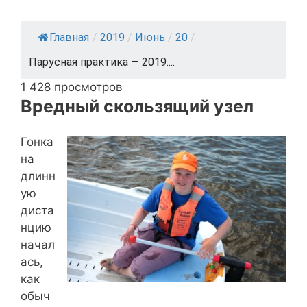
Главная
/
2019
/
Июнь
/
20
/
Парусная практика — 2019....
1 428 просмотров
Вредный скользящий узел
Гонка
на
длинн
ую
диста
нцию
начал
ась,
как
обыч