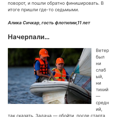
поворот, и пошли обратно финишировать. В
итоге пришли где-то седьмыми.
Алика Сичкар, гость флотилии,11 лет
Начерпали…
Ветер
был
ни
слаб
ый,
ни
тихий
—
средн
ий,
так сказать. Задача — обойти после старта