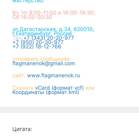
мастерство.
Вт, Чт 8:00-11:00 и 16:00-19:30;
Сб 16:00-20:30
ул.Дагестанская, д.34
,
620010
,
г.
Екатеринбург
,
Россия
Тел:
+7 (343) 20-20-977
,
+7 (950) 20-30-977
,
+7 (922) 18-12-766
отправить сообщение:
flagmanenok@gmail.com
сайт:
www.flagmanenok.ru
Скачать
vCard (формат vcf)
или
Координаты (формат kml)
Цитата: