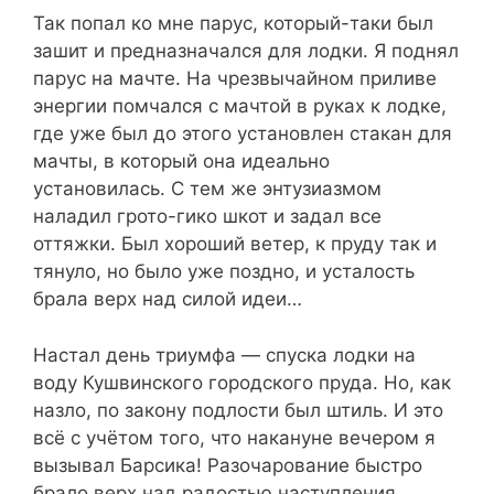
Так попал ко мне парус, который-таки был
зашит и предназначался для лодки. Я поднял
парус на мачте. На чрезвычайном приливе
энергии помчался с мачтой в руках к лодке,
где уже был до этого установлен стакан для
мачты, в который она идеально
установилась. С тем же энтузиазмом
наладил грото-гико шкот и задал все
оттяжки. Был хороший ветер, к пруду так и
тянуло, но было уже поздно, и усталость
брала верх над силой идеи…
Настал день триумфа — спуска лодки на
воду Кушвинского городского пруда. Но, как
назло, по закону подлости был штиль. И это
всё с учётом того, что накануне вечером я
вызывал Барсика! Разочарование быстро
брало верх над радостью наступления