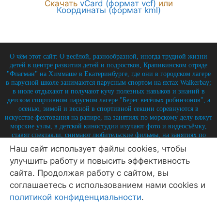
Скачать
vCard (формат vcf)
или
Координаты (формат kml)
О чём этот сайт: О весёлой, разнообразной, иногда трудной жизни
детей в центре развития детей и подростков, Крапивинском отряде
"Флагман" на Химмаше в Екатеринбурге, где они в городском лагере
в парусной школе занимаются парусным спортом на яхтах Walkerbay;
в июле отдыхают и получают кучу полезных навыков и знаний в
детском спортивном парусном лагере "Берег весёлых робинзонов", а
осенью, зимой и весной в спортивной секции соревнуются в
искусстве фехтования на рапире, на занятиях по морскому делу вяжут
морские узлы, в детской киностудии изучают фото и видеосъёмку,
ставят спектакли, снимают любительские фильмы, на занятиях по
истории углубляют свои знания по историю России и флота, и
Наш сайт использует файлы cookies, чтобы
круглый год на занятиях по детской журналистике практикуются в
улучшить работу и повысить эффективность
написании заметок, репортажей, интервью, выпуская стен-газету и
выкладывая лучшие материалы на отрядный сайт.
сайта. Продолжая работу с сайтом, вы
© 2026 Крапивинский отряд Флагман - детский центр
соглашаетесь с использованием нами cookies и
Екатеринбург
• Создано в
GeneratePress
политикой конфиденциальности
.
Политика конфиденциальности