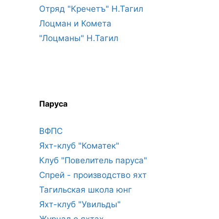
Отряд "Кречетъ" Н.Тагил
Лоцман и Комета
"Лоцманы" Н.Тагил
Паруса
ВФПС
Яхт-клуб "Коматек"
Клуб "Повелитель паруса"
Спрей - производство яхт
Тагильская школа юнг
Яхт-клуб "Увильды"