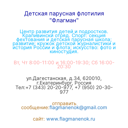
Детская парусная флотилия
"Флагман"
Центр развития детей и подростков.
Крапивинскй отряд. Спорт: секция
фехтования и детская парусная школа;
развитие: кружок детской журналистики и
история России и флота; искусство: фото и
киностудия.
Вт, Чт 8:00-11:00 и 16:00-19:30; Сб 16:00-
20:30
ул.Дагестанская, д.34
,
620010
,
г.
Екатеринбург
,
Россия
Тел:
+7 (343) 20-20-977
,
+7 (950) 20-30-
977
отправить
сообщение:
flagmanenok@gmail.com
сайт:
www.flagmanenok.ru