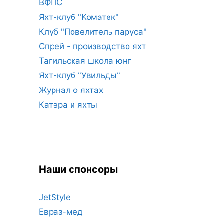
ВФПС
Яхт-клуб "Коматек"
Клуб "Повелитель паруса"
Спрей - производство яхт
Тагильская школа юнг
Яхт-клуб "Увильды"
Журнал о яхтах
Катера и яхты
Наши спонсоры
JetStyle
Евраз-мед