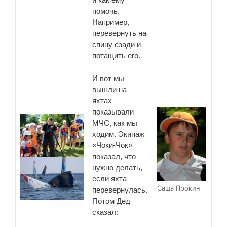
помочь.
Например,
перевернуть на
спину сзади и
потащить его.
И вот мы
вышли на
яхтах —
показывали
МЧС, как мы
ходим. Экипаж
«Чоки-Чок»
показал, что
нужно делать,
если яхта
Саша Прокин
перевернулась.
Потом Дед
сказал: