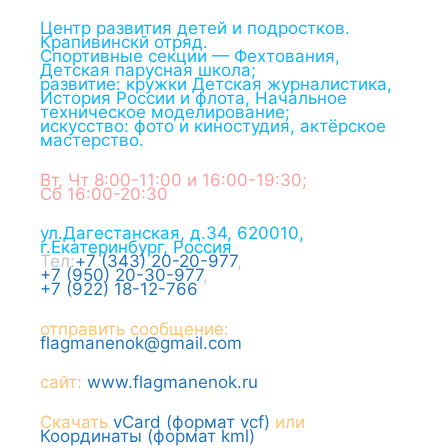
Центр развития детей и подростков.
Крапивинскй отряд.
Спортивные секции — Фехтования,
Детская парусная школа;
развитие: кружки Детская журналистика,
История России и флота, Начальное
техническое моделирование;
искусство: фото и киностудия, актёрское
мастерство.
Вт, Чт 8:00-11:00 и 16:00-19:30;
Сб 16:00-20:30
ул.Дагестанская, д.34
,
620010
,
г.
Екатеринбург
,
Россия
Тел:
+7 (343) 20-20-977
,
+7 (950) 20-30-977
,
+7 (922) 18-12-766
отправить сообщение:
flagmanenok@gmail.com
сайт:
www.flagmanenok.ru
Скачать
vCard (формат vcf)
или
Координаты (формат kml)