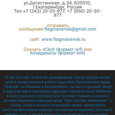
ул.Дагестанская, д.34
,
620010
,
г.
Екатеринбург
,
Россия
Тел:
+7 (343) 20-20-977
,
+7 (950) 20-30-
977
отправить
сообщение:
flagmanenok@gmail.com
сайт:
www.flagmanenok.ru
Скачать
vCard (формат vcf)
или
Координаты (формат kml)
О чём этот сайт: О весёлой, разнообразной, иногда трудной жизни
детей в центре развития детей и подростков, Крапивинском отряде
"Флагман" на Химмаше в Екатеринбурге, где они в городском лагере
в парусной школе занимаются парусным спортом на яхтах Walkerbay;
в июле отдыхают и получают кучу полезных навыков и знаний в
детском спортивном парусном лагере "Берег весёлых робинзонов", а
осенью, зимой и весной в спортивной секции соревнуются в
искусстве фехтования на рапире, на занятиях по морскому делу вяжут
морские узлы, в детской киностудии изучают фото и видеосъёмку,