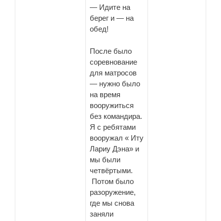
— Идите на
берег и — на
обед!
После было
соревнование
для матросов
— нужно было
на время
вооружиться
без командира.
Я с ребятами
вооружал « Иту
Лариу Дэна» и
мы были
четвёртыми.
Потом было
разоружение,
где мы снова
заняли