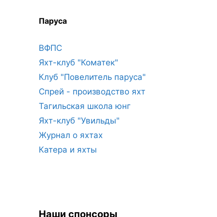
Паруса
ВФПС
Яхт-клуб "Коматек"
Клуб "Повелитель паруса"
Спрей - производство яхт
Тагильская школа юнг
Яхт-клуб "Увильды"
Журнал о яхтах
Катера и яхты
Наши спонсоры