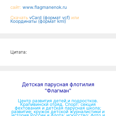
сайт:
www.flagmanenok.ru
Скачать
vCard (формат vcf)
или
Координаты (формат kml)
Цитата:
Детская парусная флотилия
"Флагман"
Центр развития детей и подростков.
Крапивинскй отряд. Спорт: секция
фехтования и детская парусная школа;
развитие: кружок детской журналистики и
история России и флота; искусство: фото и