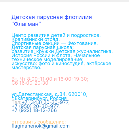
Детская парусная флотилия
"Флагман"
Центр развития детей и подростков.
Крапивинскй отряд.
Спортивные секции — Фехтования,
Детская парусная школа;
развитие: кружки Детская журналистика,
История России и флота, Начальное
техническое моделирование;
искусство: фото и киностудия, актёрское
мастерство.
Вт, Чт 8:00-11:00 и 16:00-19:30;
Сб 16:00-20:30
ул.Дагестанская, д.34
,
620010
,
г.
Екатеринбург
,
Россия
Тел:
+7 (343) 20-20-977
,
+7 (950) 20-30-977
,
+7 (922) 18-12-766
отправить сообщение:
flagmanenok@gmail.com