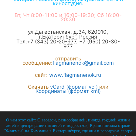
киностудия.
Вт, Чт 8:00-11:00 и 16:00-19:30; Сб 16:00-
20:30
ул.Дагестанская, д.34
,
620010
,
г.
Екатеринбург
,
Россия
Тел:
+7 (343) 20-20-977
,
+7 (950) 20-30-
977
отправить
сообщение:
flagmanenok@gmail.com
сайт:
www.flagmanenok.ru
Скачать
vCard (формат vcf)
или
Координаты (формат kml)
О чём этот сайт: О весёлой, разнообразной, иногда трудной жизни
детей в центре развития детей и подростков, Крапивинском отряде
"Флагман" на Химмаше в Екатеринбурге, где они в городском лагере