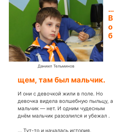
…
В
о
б
Даниил Тельминов
щем, там был мальчик.
И они с девочкой жили в поле. Но
девочка видела волшебную пыльцу, а
мальчик — нет. И одним чудесным
днём мальчик разозлился и убежал .
… Тут-то и началась история.