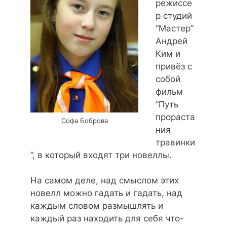
режиссе
р студий
“Мастер”
Андрей
Ким и
привёз с
собой
фильм
“Путь
прораста
Софа Боброва
ния
травинки
”, в который входят три новеллы.
На самом деле, над смыслом этих
новелл можно гадать и гадать, над
каждым словом размышлять и
каждый раз находить для себя что-