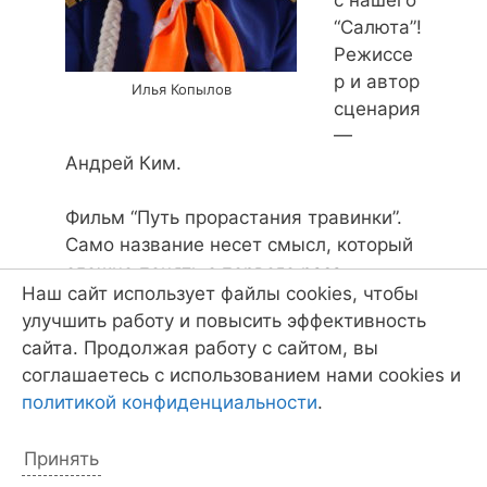
“Салюта”!
Режиссе
р и автор
Илья Копылов
сценария
—
Андрей Ким.
Фильм “Путь прорастания травинки”.
Само название несет смысл, который
сложно понять с первого раза.
Наш сайт использует файлы cookies, чтобы
Взросление человека — смысл
улучшить работу и повысить эффективность
данного названия. Ведь весь фильм
сайта. Продолжая работу с сайтом, вы
рассказывает о становлении
соглашаетесь с использованием нами cookies и
характера человека.
политикой конфиденциальности
.
Некоторые моменты заставляют
Принять
зрителя сочувствовать героям