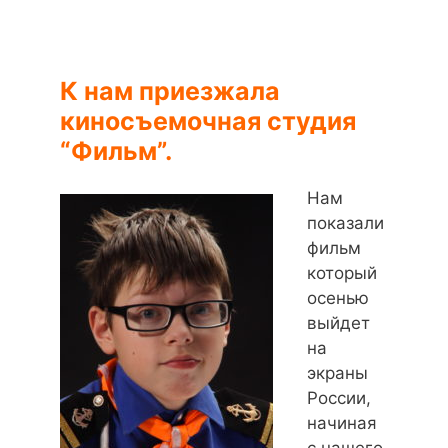
К нам приезжала
киносъемочная студия
“Фильм”.
Нам
показали
фильм
который
осенью
выйдет
на
экраны
России,
начиная
с нашего