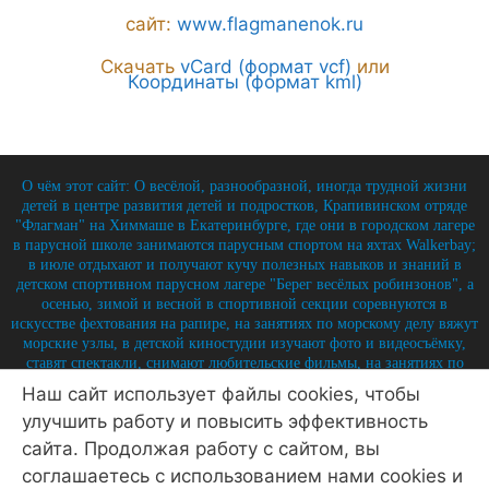
сайт:
www.flagmanenok.ru
Скачать
vCard (формат vcf)
или
Координаты (формат kml)
О чём этот сайт: О весёлой, разнообразной, иногда трудной жизни
детей в центре развития детей и подростков, Крапивинском отряде
"Флагман" на Химмаше в Екатеринбурге, где они в городском лагере
в парусной школе занимаются парусным спортом на яхтах Walkerbay;
в июле отдыхают и получают кучу полезных навыков и знаний в
детском спортивном парусном лагере "Берег весёлых робинзонов", а
осенью, зимой и весной в спортивной секции соревнуются в
искусстве фехтования на рапире, на занятиях по морскому делу вяжут
морские узлы, в детской киностудии изучают фото и видеосъёмку,
ставят спектакли, снимают любительские фильмы, на занятиях по
истории углубляют свои знания по историю России и флота, и
Наш сайт использует файлы cookies, чтобы
круглый год на занятиях по детской журналистике практикуются в
улучшить работу и повысить эффективность
написании заметок, репортажей, интервью, выпуская стен-газету и
выкладывая лучшие материалы на отрядный сайт.
сайта. Продолжая работу с сайтом, вы
© 2026 Крапивинский отряд Флагман - детский центр
соглашаетесь с использованием нами cookies и