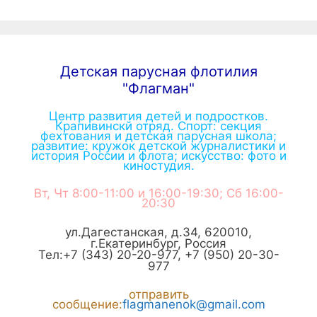
Детская парусная флотилия
"Флагман"
Центр развития детей и подростков.
Крапивинскй отряд. Спорт: секция
фехтования и детская парусная школа;
развитие: кружок детской журналистики и
история России и флота; искусство: фото и
киностудия.
Вт, Чт 8:00-11:00 и 16:00-19:30; Сб 16:00-
20:30
ул.Дагестанская, д.34
,
620010
,
г.
Екатеринбург
,
Россия
Тел:
+7 (343) 20-20-977
,
+7 (950) 20-30-
977
отправить
сообщение:
flagmanenok@gmail.com