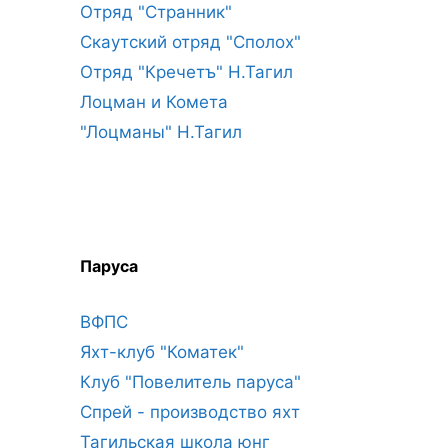
Отряд "Странник"
Скаутский отряд "Сполох"
Отряд "Кречетъ" Н.Тагил
Лоцман и Комета
"Лоцманы" Н.Тагил
Паруса
ВФПС
Яхт-клуб "Коматек"
Клуб "Повелитель паруса"
Спрей - производство яхт
Тагильская школа юнг