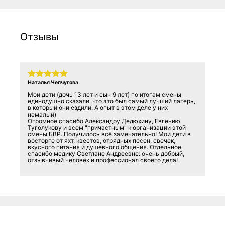
Отзывы
Наталья Чепчугова
Мои дети (дочь 13 лет и сын 9 лет) по итогам смены
единодушно сказали, что это был самый лучший лагерь,
в который они ездили. А опыт в этом деле у них
немалый)
Огромное спасибо Александру Дедюхину, Евгению
Туголукову и всем "причастным" к организации этой
смены БВР. Получилось всё замечательно! Мои дети в
восторге от яхт, квестов, отрядных песен, свечек,
вкусного питания и душевного общения. Отдельное
спасибо медику Светлане Андреевне: очень добрый,
отзывчивый человек и профессионал своего дела!