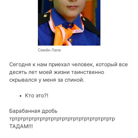
Семён Лапа
Сегодня к нам приехал человек, который все
десять лет моей жизни таинственно
скрывался у меня за спиной.
Кто это?!
Барабанная дробь
тртртртртртртртртртртртртртртртртртртр
ТАДАМ!!!