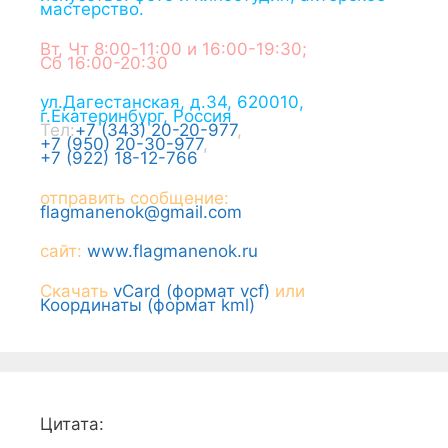
мастерство.
Вт, Чт 8:00-11:00 и 16:00-19:30;
Сб 16:00-20:30
ул.Дагестанская, д.34
,
620010
,
г.
Екатеринбург
,
Россия
Тел:
+7 (343) 20-20-977
,
+7 (950) 20-30-977
,
+7 (922) 18-12-766
отправить сообщение:
flagmanenok@gmail.com
сайт:
www.flagmanenok.ru
Скачать
vCard (формат vcf)
или
Координаты (формат kml)
Цитата: