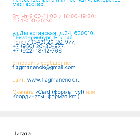
мастерство.
Вт, Чт 8:00-11:00 и 16:00-19:30;
Сб 16:00-20:30
ул.Дагестанская, д.34
,
620010
,
г.
Екатеринбург
,
Россия
Тел:
+7 (343) 20-20-977
,
+7 (950) 20-30-977
,
+7 (922) 18-12-766
отправить сообщение:
flagmanenok@gmail.com
сайт:
www.flagmanenok.ru
Скачать
vCard (формат vcf)
или
Координаты (формат kml)
Цитата: