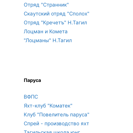
Отряд "Странник"
Скаутский отряд "Сполох"
Отряд "Кречетъ" Н.Тагил
Лоцман и Комета
"Лоцманы" Н.Тагил
Паруса
ВФПС
Яхт-клуб "Коматек"
Клуб "Повелитель паруса"
Спрей - производство яхт
Тагильская школа юнг