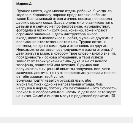
Марина Д.
Лучшее место, куда можно отдать ребенка. Я когда-то
ходила в Каравеллу, хорошо представляю себе что
такое Крапивинский отряд и очень осознанно привела
двоих старших сюда. Здесь очень много занимаются с
детьми и я сейчас не про фехтование, журналистику,
фотодело и яхтинг - хотя они, конечно, тоже играют
огромное значение. Здесь инструктора много
вкладывают в человечность ребят, в умение дружить в
воспитание ответственности в них. Трудно остатья
лентяем, конда ты командир и отвечаешь за других.
Невозможно остаться равнодушным к жизни отряда. И
дети живут в мире, в котором твое слово - много значит,
порядочность - основа отношений, а твои успехи
зависят от твоих усилий и силы духа, а не от нового
телефона, родителей или везения. Я думаю они
получают очень ценный опыт: ты получишь все, чего
захочешь достичь, но нужно приложить усилия и только
от тебя зависит твой успех.
Бонусом подтягивается русский язык, ибо
журналистика- одно из направлений отряда. Физ
нагрузка в норме, потому что фехтование - это скорость,
ловкость и сообразмэмтельносиь. И дети все лето ходят
на яхтах. Сами! А иногда могут и родителей прокатить 😇