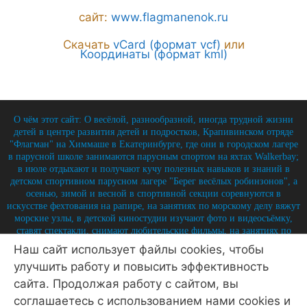
сайт:
www.flagmanenok.ru
Скачать
vCard (формат vcf)
или
Координаты (формат kml)
О чём этот сайт: О весёлой, разнообразной, иногда трудной жизни
детей в центре развития детей и подростков, Крапивинском отряде
"Флагман" на Химмаше в Екатеринбурге, где они в городском лагере
в парусной школе занимаются парусным спортом на яхтах Walkerbay;
в июле отдыхают и получают кучу полезных навыков и знаний в
детском спортивном парусном лагере "Берег весёлых робинзонов", а
осенью, зимой и весной в спортивной секции соревнуются в
искусстве фехтования на рапире, на занятиях по морскому делу вяжут
морские узлы, в детской киностудии изучают фото и видеосъёмку,
ставят спектакли, снимают любительские фильмы, на занятиях по
истории углубляют свои знания по историю России и флота, и
Наш сайт использует файлы cookies, чтобы
круглый год на занятиях по детской журналистике практикуются в
улучшить работу и повысить эффективность
написании заметок, репортажей, интервью, выпуская стен-газету и
выкладывая лучшие материалы на отрядный сайт.
сайта. Продолжая работу с сайтом, вы
соглашаетесь с использованием нами cookies и
© 2026 Крапивинский отряд Флагман - детский центр