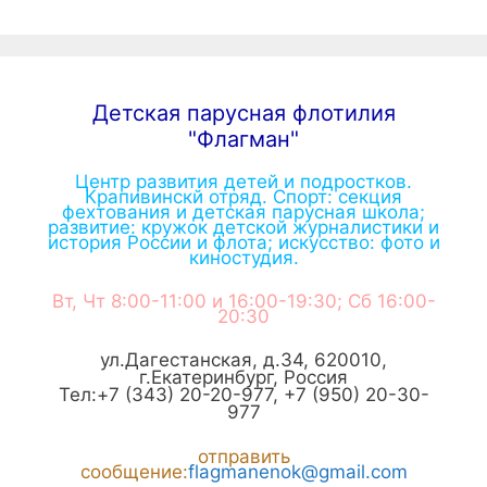
Детская парусная флотилия
"Флагман"
Центр развития детей и подростков.
Крапивинскй отряд. Спорт: секция
фехтования и детская парусная школа;
развитие: кружок детской журналистики и
история России и флота; искусство: фото и
киностудия.
Вт, Чт 8:00-11:00 и 16:00-19:30; Сб 16:00-
20:30
ул.Дагестанская, д.34
,
620010
,
г.
Екатеринбург
,
Россия
Тел:
+7 (343) 20-20-977
,
+7 (950) 20-30-
977
отправить
сообщение:
flagmanenok@gmail.com