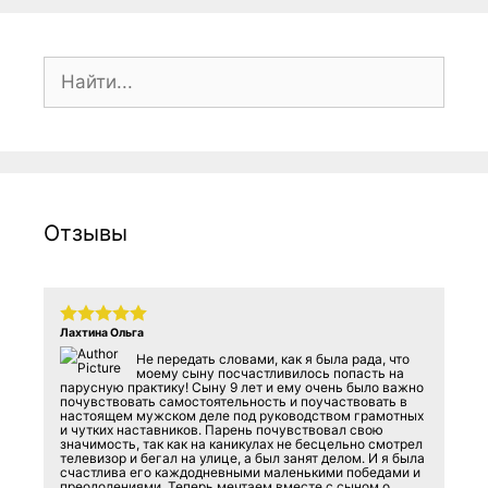
Поиск:
Отзывы
Лахтина Ольга
Не передать словами, как я была рада, что
моему сыну посчастливилось попасть на
парусную практику! Сыну 9 лет и ему очень было важно
почувствовать самостоятельность и поучаствовать в
настоящем мужском деле под руководством грамотных
и чутких наставников. Парень почувствовал свою
значимость, так как на каникулах не бесцельно смотрел
телевизор и бегал на улице, а был занят делом. И я была
счастлива его каждодневными маленькими победами и
преодолениями. Теперь мечтаем вместе с сыном о