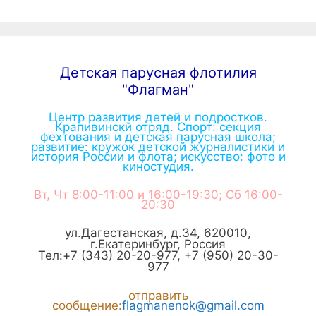
Детская парусная флотилия
"Флагман"
Центр развития детей и подростков.
Крапивинскй отряд. Спорт: секция
фехтования и детская парусная школа;
развитие: кружок детской журналистики и
история России и флота; искусство: фото и
киностудия.
Вт, Чт 8:00-11:00 и 16:00-19:30; Сб 16:00-
20:30
ул.Дагестанская, д.34
,
620010
,
г.
Екатеринбург
,
Россия
Тел:
+7 (343) 20-20-977
,
+7 (950) 20-30-
977
отправить
сообщение:
flagmanenok@gmail.com