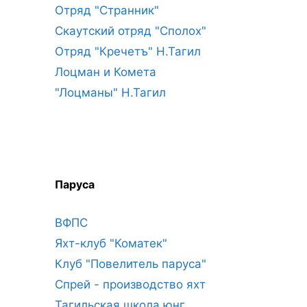
Отряд "Странник"
Скаутский отряд "Сполох"
Отряд "Кречетъ" Н.Тагил
Лоцман и Комета
"Лоцманы" Н.Тагил
Паруса
ВФПС
Яхт-клуб "Коматек"
Клуб "Повелитель паруса"
Спрей - производство яхт
Тагильская школа юнг