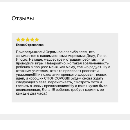
Отзывы
Елена Стрекалева
Присоединяюсь! Огромное спасибо всем, кто
занимается с нашими юными моряками: Деду, Лене,
Игорю, Наташе, медсестре и страшим ребятам, что
проводили игры. Невероятно, но такая вовлеченность
ребенка в процесс меня, как маму, только радует. Ну а
старшим учителям, кто это прививает респект и
уважение!!!!! и пожелания крепкого здоровья , новых
идей, и хороших СПОНСОРОВ!!! Будем снова ждать
следующего лета, перечитывать, смотреть фото и
грезить о новых приключениях!Ну а какая кухня была
великолепная, Лена!!!!! ребенок требует кормить ее
каждые два часа:)