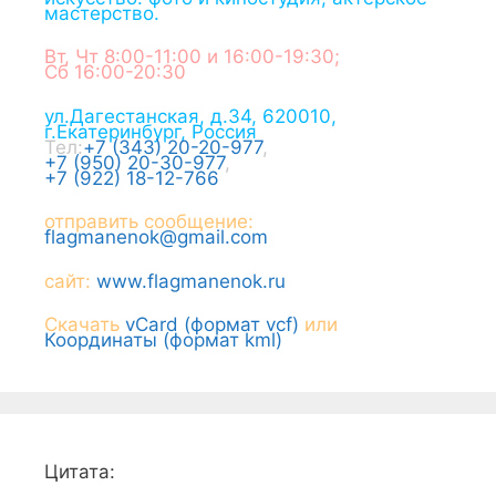
мастерство.
Вт, Чт 8:00-11:00 и 16:00-19:30;
Сб 16:00-20:30
ул.Дагестанская, д.34
,
620010
,
г.
Екатеринбург
,
Россия
Тел:
+7 (343) 20-20-977
,
+7 (950) 20-30-977
,
+7 (922) 18-12-766
отправить сообщение:
flagmanenok@gmail.com
сайт:
www.flagmanenok.ru
Скачать
vCard (формат vcf)
или
Координаты (формат kml)
Цитата: