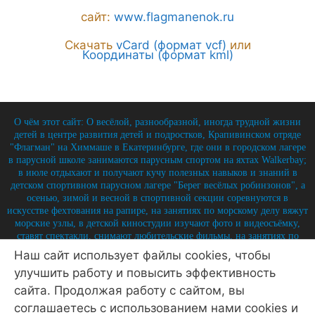
сайт:
www.flagmanenok.ru
Скачать
vCard (формат vcf)
или
Координаты (формат kml)
О чём этот сайт: О весёлой, разнообразной, иногда трудной жизни
детей в центре развития детей и подростков, Крапивинском отряде
"Флагман" на Химмаше в Екатеринбурге, где они в городском лагере
в парусной школе занимаются парусным спортом на яхтах Walkerbay;
в июле отдыхают и получают кучу полезных навыков и знаний в
детском спортивном парусном лагере "Берег весёлых робинзонов", а
осенью, зимой и весной в спортивной секции соревнуются в
искусстве фехтования на рапире, на занятиях по морскому делу вяжут
морские узлы, в детской киностудии изучают фото и видеосъёмку,
ставят спектакли, снимают любительские фильмы, на занятиях по
истории углубляют свои знания по историю России и флота, и
Наш сайт использует файлы cookies, чтобы
круглый год на занятиях по детской журналистике практикуются в
улучшить работу и повысить эффективность
написании заметок, репортажей, интервью, выпуская стен-газету и
выкладывая лучшие материалы на отрядный сайт.
сайта. Продолжая работу с сайтом, вы
соглашаетесь с использованием нами cookies и
© 2026 Крапивинский отряд Флагман - детский центр