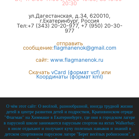
20:30
ул.Дагестанская, д.34
,
620010
,
г.
Екатеринбург
,
Россия
Тел:
+7 (343) 20-20-977
,
+7 (950) 20-30-
977
отправить
сообщение:
flagmanenok@gmail.com
сайт:
www.flagmanenok.ru
Скачать
vCard (формат vcf)
или
Координаты (формат kml)
О чём этот сайт: О весёлой, разнообразной, иногда трудной жизни
детей в центре развития детей и подростков, Крапивинском отряде
"Флагман" на Химмаше в Екатеринбурге, где они в городском лагере
в парусной школе занимаются парусным спортом на яхтах Walkerbay;
в июле отдыхают и получают кучу полезных навыков и знаний в
детском спортивном парусном лагере "Берег весёлых робинзонов", а