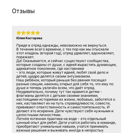
Отзывы
Юлия Костарева
Придя в отряд однажды, невозможно не вернуться.
В течение всего времени, с тех пор как мы отыскали
этот кладезь (второй год), отряд удивляет, вдохновляет,
поражает.
Да! Оказывается, и сейчас существуют сообщества,
которые созданы от души, с идеей вырастить думающее,
адекватное поколение, где наставники
- это люди, которые живут идеей, любят своё дело и
детей, щедро делятся своим энтузиазмом.
Наш ребёнок, который раньше без рвения посещал
разные секции, наконец открыл для себя то, что ему по
душе и теперь увлечён всем, что даёт отряд.
Неудивительно, почему тут так нравится детям -
флагманы делятся с детьми своими знаниями,
настоящими историями из жизни, любовью, заботятся о
них, наставляют их на путь справедливости, совести,
прививают ответственность и самостоятельность. И
делают это искренне. Дети чувствуют себя нужными и
целостными личностями.
Летняя яхтенная практика на воде - это отдельный
ценный опыт для ребят. Дети учатся работать в команде,
приобретают уникальные навыки, учатся принимать
важные решения и выживать иногда в непростых