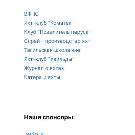
ВФПС
Яхт-клуб "Коматек"
Клуб "Повелитель паруса"
Спрей - производство яхт
Тагильская школа юнг
Яхт-клуб "Увильды"
Журнал о яхтах
Катера и яхты
Наши спонсоры
JetStyle