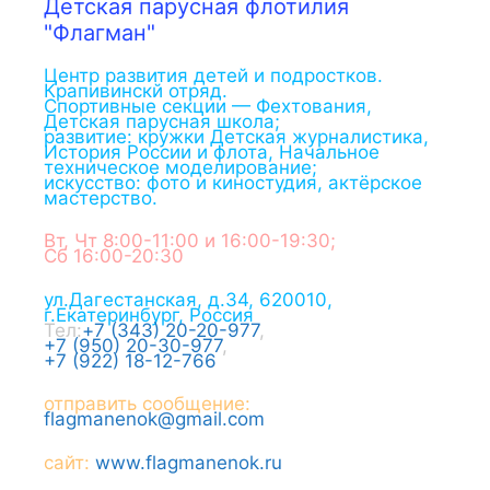
Детская парусная флотилия
"Флагман"
Центр развития детей и подростков.
Крапивинскй отряд.
Спортивные секции — Фехтования,
Детская парусная школа;
развитие: кружки Детская журналистика,
История России и флота, Начальное
техническое моделирование;
искусство: фото и киностудия, актёрское
мастерство.
Вт, Чт 8:00-11:00 и 16:00-19:30;
Сб 16:00-20:30
ул.Дагестанская, д.34
,
620010
,
г.
Екатеринбург
,
Россия
Тел:
+7 (343) 20-20-977
,
+7 (950) 20-30-977
,
+7 (922) 18-12-766
отправить сообщение:
flagmanenok@gmail.com
сайт:
www.flagmanenok.ru