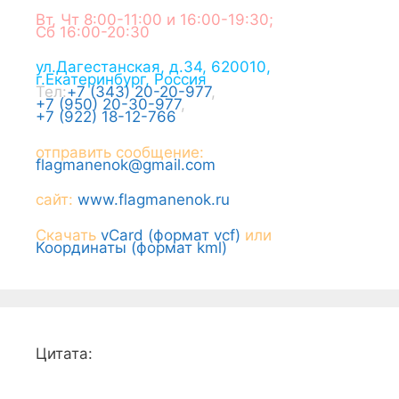
Вт, Чт 8:00-11:00 и 16:00-19:30;
Сб 16:00-20:30
ул.Дагестанская, д.34
,
620010
,
г.
Екатеринбург
,
Россия
Тел:
+7 (343) 20-20-977
,
+7 (950) 20-30-977
,
+7 (922) 18-12-766
отправить сообщение:
flagmanenok@gmail.com
сайт:
www.flagmanenok.ru
Скачать
vCard (формат vcf)
или
Координаты (формат kml)
Цитата: