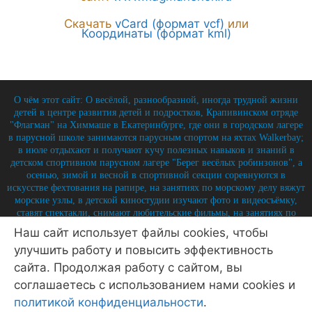
Скачать
vCard (формат vcf)
или
Координаты (формат kml)
О чём этот сайт: О весёлой, разнообразной, иногда трудной жизни
детей в центре развития детей и подростков, Крапивинском отряде
"Флагман" на Химмаше в Екатеринбурге, где они в городском лагере
в парусной школе занимаются парусным спортом на яхтах Walkerbay;
в июле отдыхают и получают кучу полезных навыков и знаний в
детском спортивном парусном лагере "Берег весёлых робинзонов", а
осенью, зимой и весной в спортивной секции соревнуются в
искусстве фехтования на рапире, на занятиях по морскому делу вяжут
морские узлы, в детской киностудии изучают фото и видеосъёмку,
ставят спектакли, снимают любительские фильмы, на занятиях по
истории углубляют свои знания по историю России и флота, и
Наш сайт использует файлы cookies, чтобы
круглый год на занятиях по детской журналистике практикуются в
улучшить работу и повысить эффективность
написании заметок, репортажей, интервью, выпуская стен-газету и
выкладывая лучшие материалы на отрядный сайт.
сайта. Продолжая работу с сайтом, вы
© 2026 Крапивинский отряд Флагман - детский центр
соглашаетесь с использованием нами cookies и
Екатеринбург
• Создано в
GeneratePress
политикой конфиденциальности
.