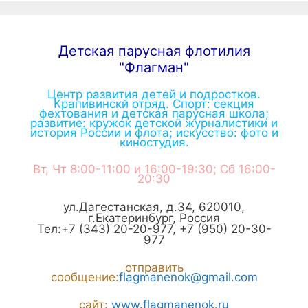
Детская парусная флотилия
"Флагман"
Центр развития детей и подростков.
Крапивинскй отряд. Спорт: секция
фехтования и детская парусная школа;
развитие: кружок детской журналистики и
история России и флота; искусство: фото и
киностудия.
Вт, Чт 8:00-11:00 и 16:00-19:30; Сб 16:00-
20:30
ул.Дагестанская, д.34
,
620010
,
г.
Екатеринбург
,
Россия
Тел:
+7 (343) 20-20-977
,
+7 (950) 20-30-
977
отправить
сообщение:
flagmanenok@gmail.com
сайт:
www.flagmanenok.ru