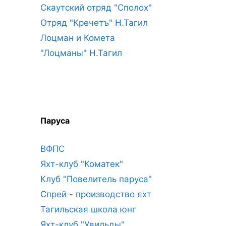
Скаутский отряд "Сполох"
Отряд "Кречетъ" Н.Тагил
Лоцман и Комета
"Лоцманы" Н.Тагил
Паруса
ВФПС
Яхт-клуб "Коматек"
Клуб "Повелитель паруса"
Спрей - производство яхт
Тагильская школа юнг
Яхт-клуб "Увильды"