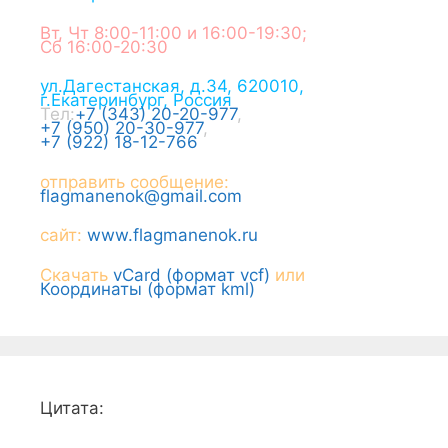
Вт, Чт 8:00-11:00 и 16:00-19:30;
Сб 16:00-20:30
ул.Дагестанская, д.34
,
620010
,
г.
Екатеринбург
,
Россия
Тел:
+7 (343) 20-20-977
,
+7 (950) 20-30-977
,
+7 (922) 18-12-766
отправить сообщение:
flagmanenok@gmail.com
сайт:
www.flagmanenok.ru
Скачать
vCard (формат vcf)
или
Координаты (формат kml)
Цитата: