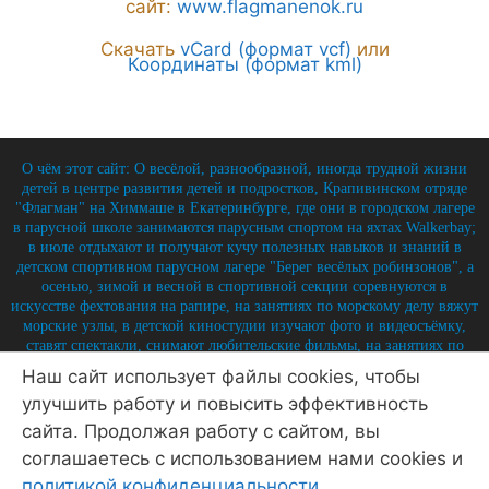
сайт:
www.flagmanenok.ru
Скачать
vCard (формат vcf)
или
Координаты (формат kml)
О чём этот сайт: О весёлой, разнообразной, иногда трудной жизни
детей в центре развития детей и подростков, Крапивинском отряде
"Флагман" на Химмаше в Екатеринбурге, где они в городском лагере
в парусной школе занимаются парусным спортом на яхтах Walkerbay;
в июле отдыхают и получают кучу полезных навыков и знаний в
детском спортивном парусном лагере "Берег весёлых робинзонов", а
осенью, зимой и весной в спортивной секции соревнуются в
искусстве фехтования на рапире, на занятиях по морскому делу вяжут
морские узлы, в детской киностудии изучают фото и видеосъёмку,
ставят спектакли, снимают любительские фильмы, на занятиях по
истории углубляют свои знания по историю России и флота, и
Наш сайт использует файлы cookies, чтобы
круглый год на занятиях по детской журналистике практикуются в
улучшить работу и повысить эффективность
написании заметок, репортажей, интервью, выпуская стен-газету и
выкладывая лучшие материалы на отрядный сайт.
сайта. Продолжая работу с сайтом, вы
© 2026 Крапивинский отряд Флагман - детский центр
соглашаетесь с использованием нами cookies и
Екатеринбург
• Создано в
GeneratePress
политикой конфиденциальности
.