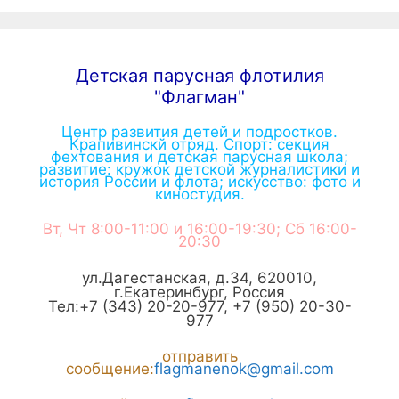
Детская парусная флотилия
"Флагман"
Центр развития детей и подростков.
Крапивинскй отряд. Спорт: секция
фехтования и детская парусная школа;
развитие: кружок детской журналистики и
история России и флота; искусство: фото и
киностудия.
Вт, Чт 8:00-11:00 и 16:00-19:30; Сб 16:00-
20:30
ул.Дагестанская, д.34
,
620010
,
г.
Екатеринбург
,
Россия
Тел:
+7 (343) 20-20-977
,
+7 (950) 20-30-
977
отправить
сообщение:
flagmanenok@gmail.com