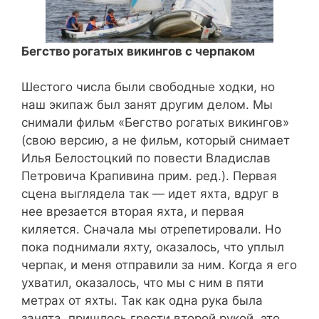
Бегство рогатых викингов с черпаком
Шестого числа были свободные ходки, но
наш экипаж был занят другим делом. Мы
снимали фильм «Бегство рогатых викингов»
(свою версию, а не фильм, который снимает
Илья Белостоцкий по повести Владислав
Петровича Крапивина прим. ред.). Первая
сцена выглядела так — идет яхта, вдруг в
нее врезается вторая яхта, и первая
киляется. Сначала мы отрепетировали.
Но
пока поднимали яхту, оказалось, что уплыл
черпак, и меня отправили за ним. Когда я его
ухватил, оказалось, что мы с ним в пяти
метрах от яхты. Так как одна рука была
занята, пришлось грести второй рукой, это