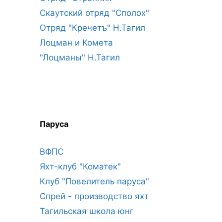
Скаутский отряд "Сполох"
Отряд "Кречетъ" Н.Тагил
Лоцман и Комета
"Лоцманы" Н.Тагил
Паруса
ВФПС
Яхт-клуб "Коматек"
Клуб "Повелитель паруса"
Спрей - производство яхт
Тагильская школа юнг