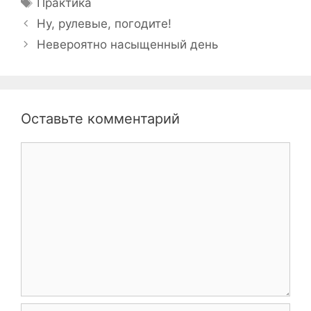
Метки
Практика
Навигация
Ну, рулевые, погодите!
записи
Невероятно насыщенный день
Оставьте комментарий
Комментарий