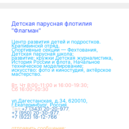
Детская парусная флотилия
"Флагман"
Центр развития детей и подростков.
Крапивинскй отряд.
Спортивные секции — Фехтования,
Детская парусная школа;
развитие: кружки Детская журналистика,
История России и флота, Начальное
техническое моделирование;
искусство: фото и киностудия, актёрское
мастерство.
Вт, Чт 8:00-11:00 и 16:00-19:30;
Сб 16:00-20:30
ул.Дагестанская, д.34
,
620010
,
г.
Екатеринбург
,
Россия
Тел:
+7 (343) 20-20-977
,
+7 (950) 20-30-977
,
+7 (922) 18-12-766
отправить сообщение: