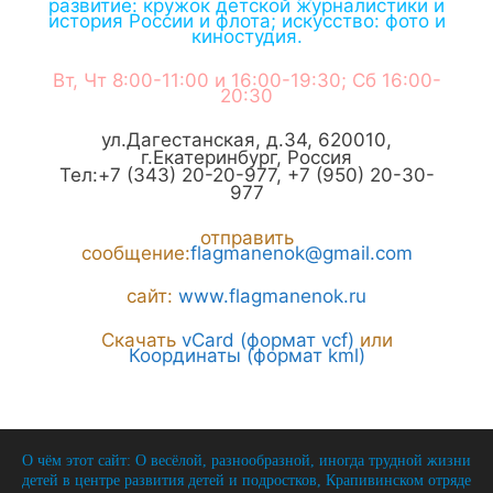
развитие: кружок детской журналистики и
история России и флота; искусство: фото и
киностудия.
Вт, Чт 8:00-11:00 и 16:00-19:30; Сб 16:00-
20:30
ул.Дагестанская, д.34
,
620010
,
г.
Екатеринбург
,
Россия
Тел:
+7 (343) 20-20-977
,
+7 (950) 20-30-
977
отправить
сообщение:
flagmanenok@gmail.com
сайт:
www.flagmanenok.ru
Скачать
vCard (формат vcf)
или
Координаты (формат kml)
О чём этот сайт: О весёлой, разнообразной, иногда трудной жизни
детей в центре развития детей и подростков, Крапивинском отряде