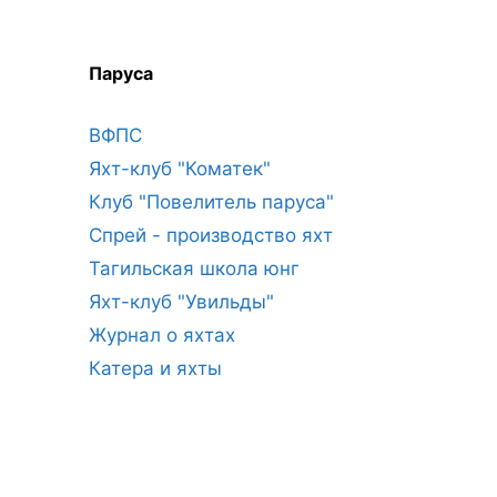
Паруса
ВФПС
Яхт-клуб "Коматек"
Клуб "Повелитель паруса"
Спрей - производство яхт
Тагильская школа юнг
Яхт-клуб "Увильды"
Журнал о яхтах
Катера и яхты